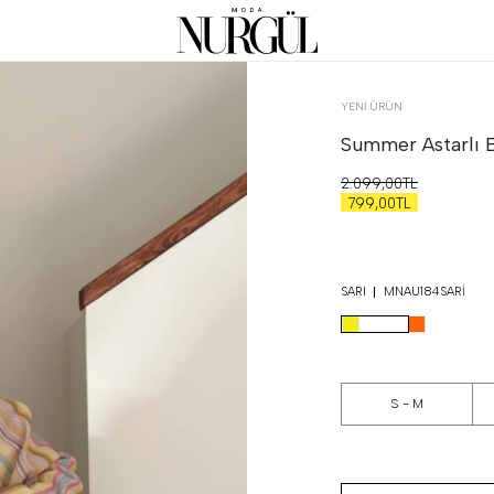
YENİ ÜRÜN
Summer Astarlı 
2.099,00TL
799,00TL
SARI
MNAU184SARI
S - M