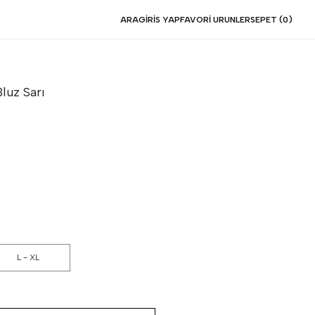
ARA
GIRIS YAP
FAVORI URUNLER
SEPET (
0
)
Bluz
Sarı
L - XL