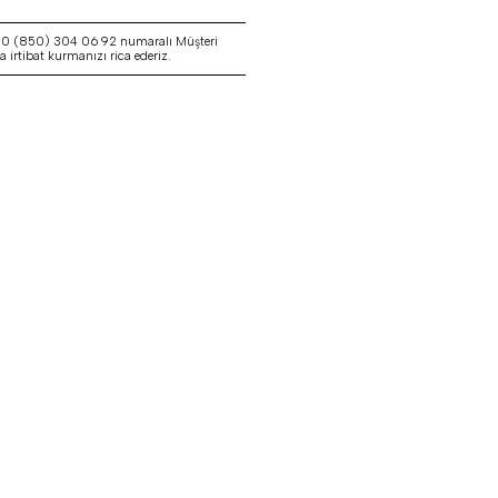
a 0 (850) 304 06 92 numaralı Müşteri
irtibat kurmanızı rica ederiz.