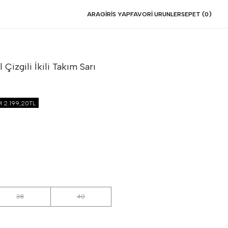
ARA
GIRIS YAP
FAVORI URUNLER
SEPET (
0
)
 Çizgili İkili Takım
Sarı
İM
2.199,20TL
38
40