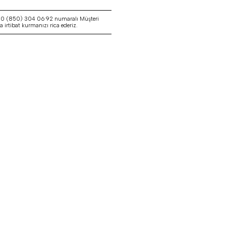
a 0 (850) 304 06 92 numaralı Müşteri
irtibat kurmanızı rica ederiz.