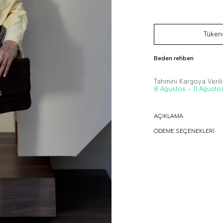
Tükend
Beden rehberi
Tahmini Kargoya Veriliş
8 Ağustos - 11 Ağusto
AÇIKLAMA
ÖDEME SEÇENEKLERİ