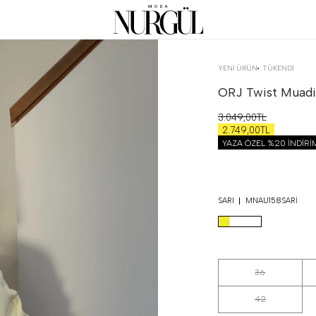
YENİ ÜRÜN
TÜKENDI
ORJ Twist Muadil
3.049,00TL
2.749,00TL
YAZA ÖZEL %20 İNDİR
SARI
MNAU158SARI
36
42