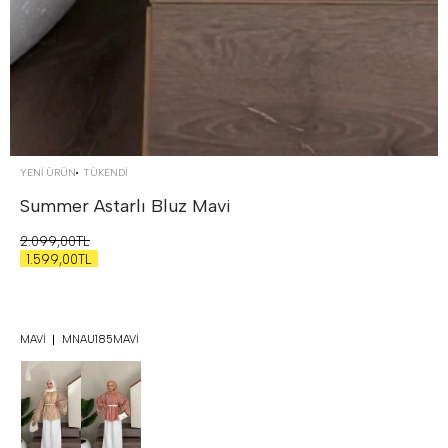
YENİ ÜRÜN
TÜKENDI
Summer Astarlı Bluz
Mavi
2.099,00TL
1.599,00TL
MAVI
MNAU185MAVI