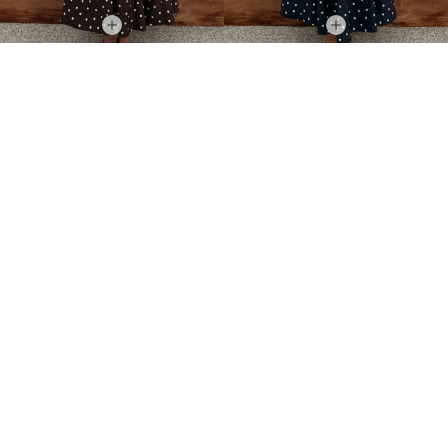
DeGaJe Yaka Sandy Bluz Bej
DeGaJe Yaka Sandy Bluz Lacivert
999,00TL
999,00TL
%-40
%-40
599,00TL
599,00TL
İNDIRIM
İNDIRIM