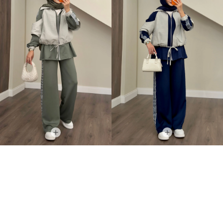
Qatrem İkili Takım Haki
Qatrem İkili Takım Lacivert
+2
+2
3.250,00TL
3.250,00TL
2.799,00TL
2.799,00TL
YAZA ÖZEL %20 İNDİRİM
YAZA ÖZEL %20 İNDİRİM
2.239,20TL
2.239,20TL
İNDIRIM
İNDIRIM
YENI ÜRÜN
YENI ÜRÜN