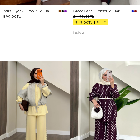
Zaira Fiyonklu Poplin İkili Takım Kahverengi
Grace Garnili Tensel İkili Takım Bordo
899,00TL
2.499,00TL
%-62
949,00TL
İNDIRIM