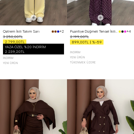
Qatrem İkili Takım Sarı
Puantiye Düğmeli Tensel İkili Takım Bordo
+2
+4
3.250,00TL
2.199,00TL
2.799,00TL
%-59
899,00TL
YAZA ÖZEL %20 İNDİRİM
2.239,20TL
İNDIRIM
YENI ÜRÜN
İNDIRIM
TÜKENMEK ÜZERE
YENI ÜRÜN