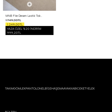
MNB File Desen Lastik Tokalı Babet Gümüş
1.749,00TL
1.249,00TL
YAZA ÖZEL %20 İNDİRİM
999,20TL
TAKIM
GÖMLEK
PANTOLON
ELBİSE
HAŞEMA
AYAKKABI
CEKET
YELEK