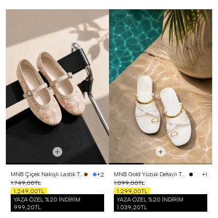
MNB Çiçek Nakışlı Lastik Tokalı Babet Bej
MNB Gold Yüzük Detaylı Terlik Beyaz
+2
+1
1.749,00TL
1.899,00TL
1.249,00TL
1.299,00TL
YAZA ÖZEL %20 İNDİRİM
YAZA ÖZEL %20 İNDİRİM
999,20TL
1.039,20TL