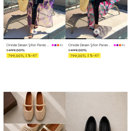
Orkide Desen Şifon Pareo Mor
Orkide Desen Şifon Pareo Pembe
+1
+1
1.499,00TL
1.499,00TL
%-47
%-47
799,00TL
799,00TL