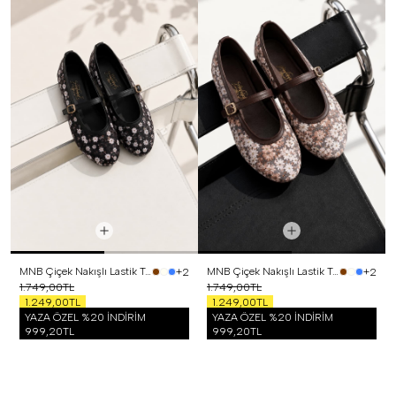
MNB Çiçek Nakışlı Lastik Tokalı Babet Siyah
MNB Çiçek Nakışlı Lastik Tokalı Babet Kahverengi
+2
+2
1.749,00TL
1.749,00TL
1.249,00TL
1.249,00TL
YAZA ÖZEL %20 İNDİRİM
YAZA ÖZEL %20 İNDİRİM
999,20TL
999,20TL