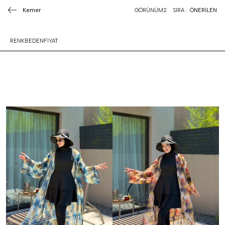
Kemer
GÖRÜNÜM
2
SIRA :
ÖNERİLEN
RENK
BEDEN
FİYAT