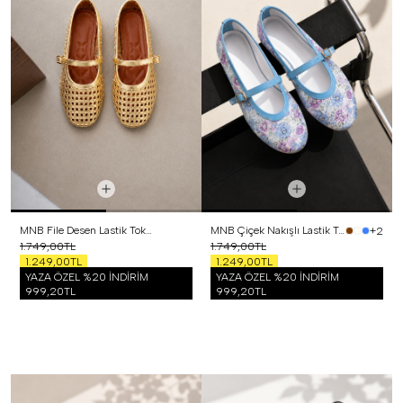
MNB File Desen Lastik Tokalı Babet Gold
MNB Çiçek Nakışlı Lastik Tokalı Babet Mavi
+2
1.749,00TL
1.749,00TL
1.249,00TL
1.249,00TL
YAZA ÖZEL %20 İNDİRİM
YAZA ÖZEL %20 İNDİRİM
999,20TL
999,20TL