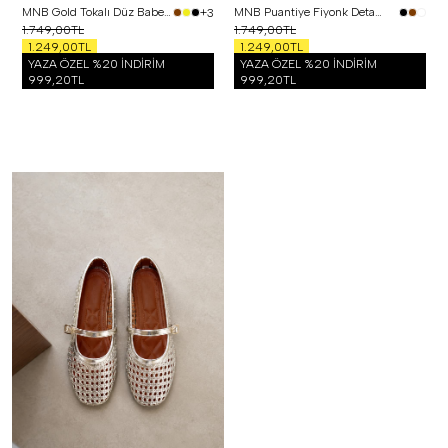
MNB Gold Tokalı Düz Babet Altın
MNB Puantiye Fiyonk Detay Saten Babet Siyah
+3
1.749,00TL
1.749,00TL
1.249,00TL
1.249,00TL
YAZA ÖZEL %20 İNDİRİM
YAZA ÖZEL %20 İNDİRİM
999,20TL
999,20TL