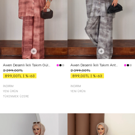
Awen Desenli İkili Takım Gül Kurusu
Awen Desenli İkili Takım Antrasit
2.399,00TL
2.399,00TL
%-63
%-63
899,00TL
899,00TL
İNDIRIM
İNDIRIM
YENI ÜRÜN
YENI ÜRÜN
TÜKENMEK ÜZERE