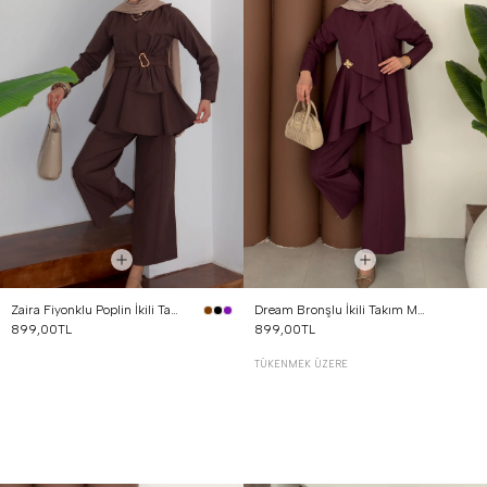
Zaira Fiyonklu Poplin İkili Takım Kahverengi
Dream Bronşlu İkili Takım Mürdüm
899,00TL
899,00TL
TÜKENMEK ÜZERE