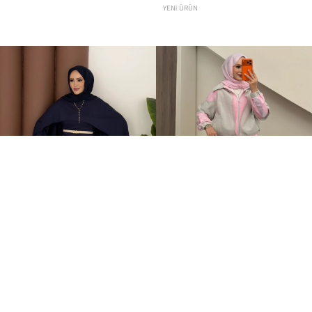
YENI ÜRÜN
Elegant Tasarım Oysh İkili Takım Lacivert
Qatrem İkili Takım Pembe
+1
+2
599,00TL
3.250,00TL