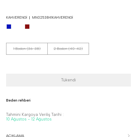
KAHVERENGI
MN0253841KAHVERENGI
1 Beden (36-38)
2 Beden (40-42)
Tükendi
Beden rehberi
Tahmini Kargoya Veriliş Tarihi :
10 Ağustos - 12 Ağustos
AÇIKLAMA