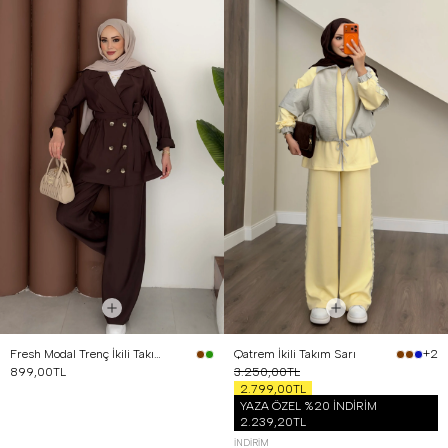
Fresh Modal Trenç İkili Takım Kahverengi
Qatrem İkili Takım Sarı
+2
899,00TL
3.250,00TL
2.799,00TL
YAZA ÖZEL %20 İNDİRİM
2.239,20TL
İNDIRIM