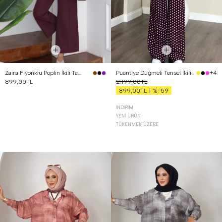
Zaira Fiyonklu Poplin İkili Takım Mürdüm
Puantiye Düğmeli Tensel İkili Takım Bordo
+4
899,00TL
2.199,00TL
%-59
899,00TL
İNDIRIM
YENI ÜRÜN
TÜKENMEK ÜZERE