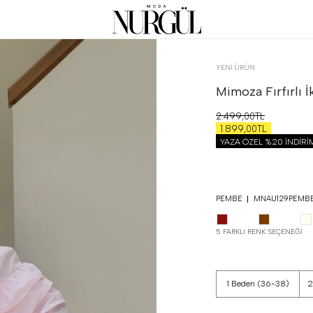
YENİ ÜRÜN
Mimoza Fırfırlı İ
2.499,00TL
1.899,00TL
YAZA ÖZEL %20 İNDİR
PEMBE
MNAU129PEMB
5 FARKLI RENK SEÇENEĞI
1 Beden (36-38)
2