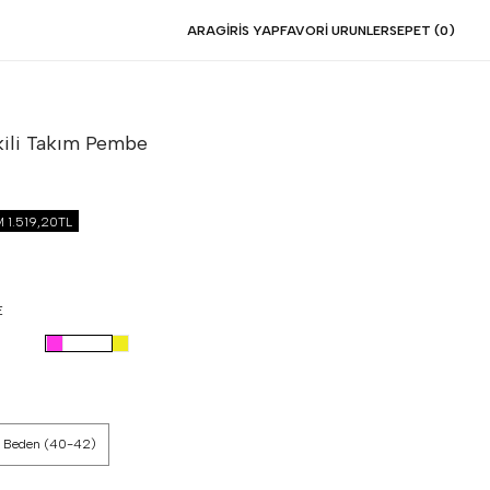
ARA
GIRIS YAP
FAVORI URUNLER
SEPET (
0
)
kili Takım
Pembe
İM
1.519,20TL
E
 Beden (40-42)