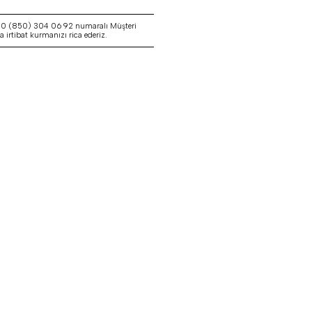
a 0 (850) 304 06 92 numaralı Müşteri
irtibat kurmanızı rica ederiz.