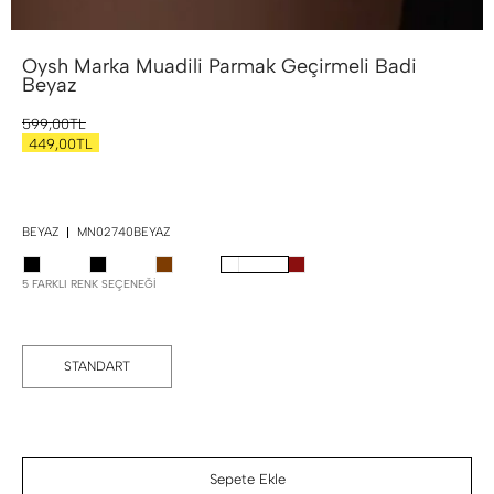
Oysh Marka Muadili Parmak Geçirmeli Badi
Beyaz
599,00TL
449,00TL
BEYAZ
MN02740BEYAZ
5 FARKLI RENK SEÇENEĞI
STANDART
Sepete Ekle