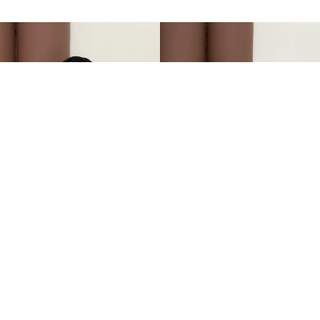
Oysh Marka Muadili Parmak Geçirmeli Badi Bordo
Oysh Marka Muadili Parmak Geçirmeli Badi Vizon
+2
+2
599,00TL
599,00TL
%-25
%-25
449,00TL
449,00TL