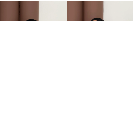
Oysh Marka Muadili Parmak Geçirmeli Badi Vizon
Oysh Marka Muadili Parmak Geçirmeli Badi Siyah
+2
+2
599,00TL
599,00TL
%-25
%-25
449,00TL
449,00TL
İNDIRIM
İNDIRIM