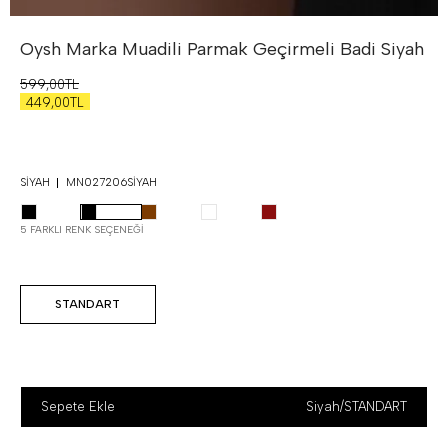
Oysh Marka Muadili Parmak Geçirmeli Badi
Siyah
599,00TL
449,00TL
SIYAH
MN027206SIYAH
5 FARKLI RENK SEÇENEĞI
STANDART
Sepete Ekle
Siyah
/
STANDART