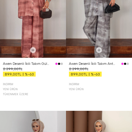
Awen Desenli İkili Takım Gül Kurusu
Awen Desenli İkili Takım Antrasit
2.399,00TL
2.399,00TL
%-63
%-63
899,00TL
899,00TL
İNDIRIM
İNDIRIM
YENI ÜRÜN
YENI ÜRÜN
TÜKENMEK ÜZERE