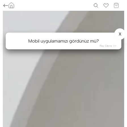
X
Mobil uygulamamızı gördünüz mü?
Play Store >>>