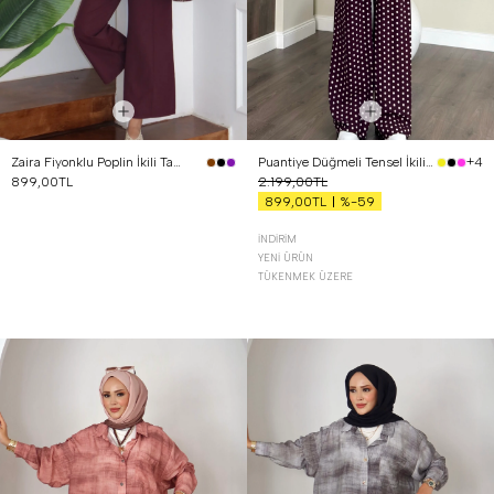
Zaira Fiyonklu Poplin İkili Takım Mürdüm
Puantiye Düğmeli Tensel İkili Takım Bordo
+4
899,00TL
2.199,00TL
%-59
899,00TL
İNDIRIM
YENI ÜRÜN
TÜKENMEK ÜZERE