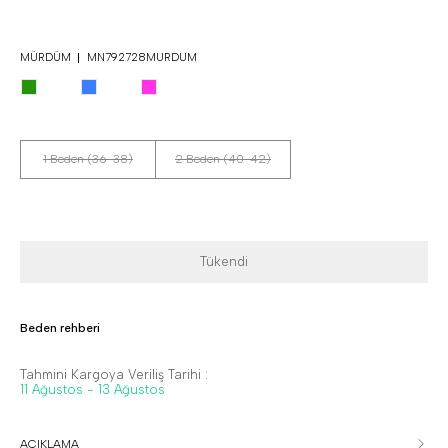
MÜRDÜM
MN792728MURDUM
1 Beden (36-38)
2 Beden (40-42)
Tükendi
Beden rehberi
Tahmini Kargoya Veriliş Tarihi :
11 Ağustos - 13 Ağustos
AÇIKLAMA