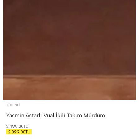
TÜKENDI
Yasmin Astarlı Vual İkili Takım
Mürdüm
2.499,00TL
2.099,00TL