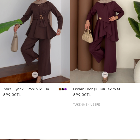
Zaira Fiyonklu Poplin İkili Takım Kahverengi
Dream Bronşlu İkili Takım Mürdüm
899,00TL
899,00TL
TÜKENMEK ÜZERE