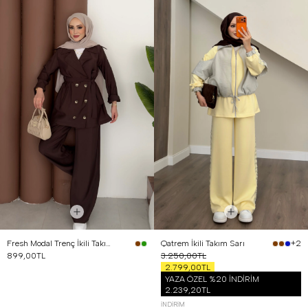
Fresh Modal Trenç İkili Takım Kahverengi
Qatrem İkili Takım Sarı
+2
899,00TL
3.250,00TL
2.799,00TL
YAZA ÖZEL %20 İNDİRİM
2.239,20TL
İNDIRIM