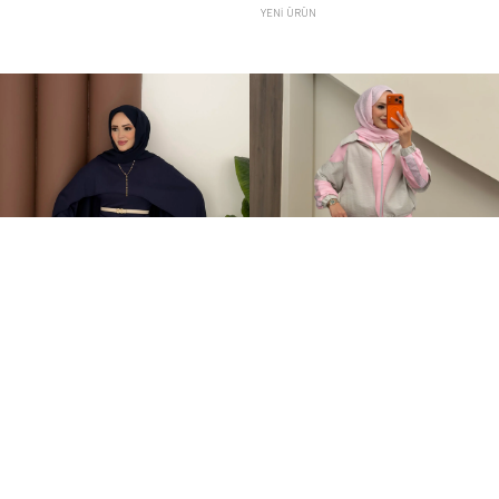
YENI ÜRÜN
Elegant Tasarım Oysh İkili Takım Lacivert
Qatrem İkili Takım Pembe
+1
+2
599,00TL
3.250,00TL