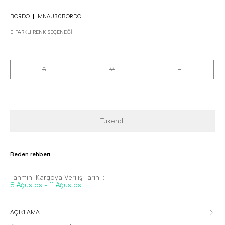
BORDO
MNAU30BORDO
0 FARKLI RENK SEÇENEĞI
S
M
L
Tükendi
Beden rehberi
Tahmini Kargoya Veriliş Tarihi :
8 Ağustos - 11 Ağustos
AÇIKLAMA