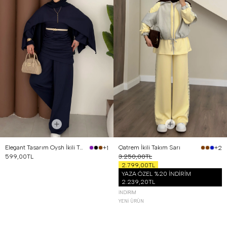
Elegant Tasarım Oysh İkili Takım Lacivert
Qatrem İkili Takım Sarı
+1
+2
599,00TL
3.250,00TL
2.799,00TL
YAZA ÖZEL %20 İNDİRİM
2.239,20TL
İNDIRIM
YENI ÜRÜN