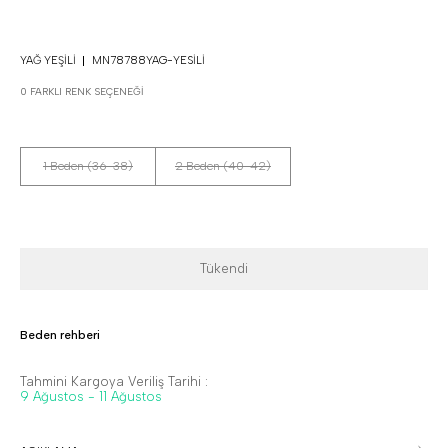
YAĞ YEŞILI
MN78788YAG-YESILI
0 FARKLI RENK SEÇENEĞI
1 Beden (36-38)
2 Beden (40-42)
Tükendi
Beden rehberi
Tahmini Kargoya Veriliş Tarihi :
9 Ağustos - 11 Ağustos