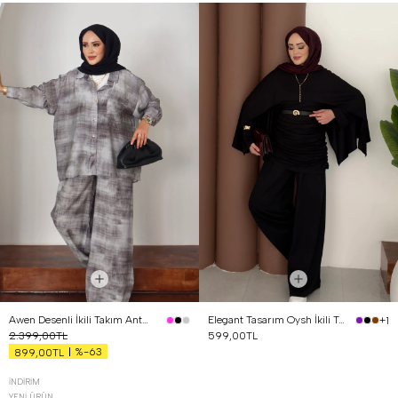
Awen Desenli İkili Takım Antrasit
Elegant Tasarım Oysh İkili Takım Siyah
+1
2.399,00TL
599,00TL
%-63
899,00TL
İNDIRIM
YENI ÜRÜN