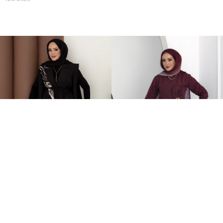
Stella Bağlamalı Yelek İkili Takım Siyah
Zaira Fiyonklu Poplin İkili Takım Mürdüm
2.399,00TL
899,00TL