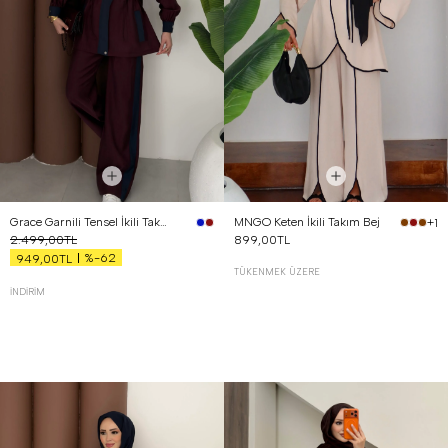
Grace Garnili Tensel İkili Takım Bordo
MNGO Keten İkili Takım Bej
+1
2.499,00TL
899,00TL
%-62
949,00TL
TÜKENMEK ÜZERE
İNDIRIM