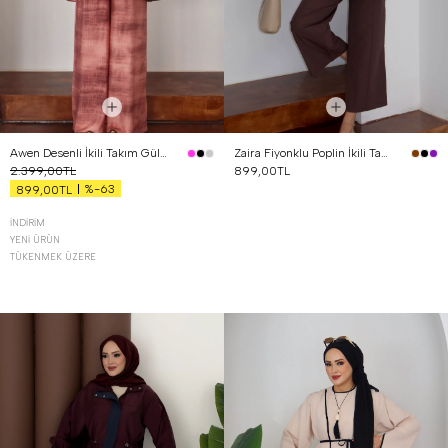
Awen Desenli İkili Takım Gül Kurusu
Zaira Fiyonklu Poplin İkili Takım Kahverengi
2.399,00TL
899,00TL
%-63
899,00TL
İNDIRIM
YENI ÜRÜN
TÜKENMEK ÜZERE