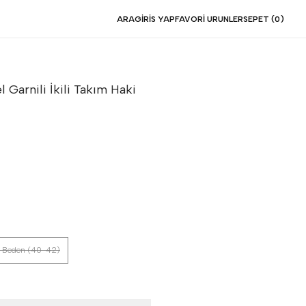
ARA
GIRIS YAP
FAVORI URUNLER
SEPET (
0
)
 Garnili İkili Takım
Haki
 Beden (40-42)