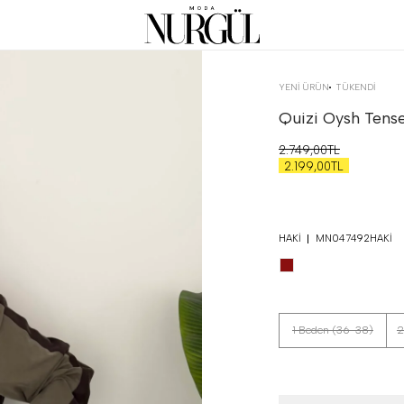
YENİ ÜRÜN
TÜKENDI
Quizi Oysh Tensel
2.749,00TL
2.199,00TL
HAKI
MN047492HAKI
1 Beden (36-38)
2