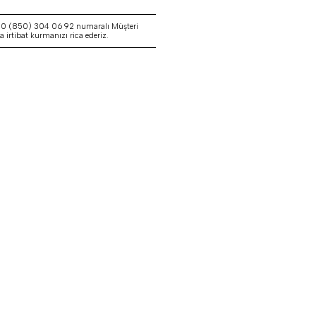
a 0 (850) 304 06 92 numaralı Müşteri
irtibat kurmanızı rica ederiz.