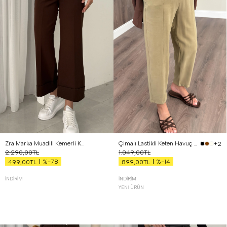
Zra Marka Muadili Kemerli Kıvrık Paça Pantolon Kahverengi
Çimalı Lastikli Keten Havuç Pantolon Haki
+2
2.290,00TL
1.049,00TL
%-78
%-14
499,00TL
899,00TL
İNDIRIM
İNDIRIM
YENI ÜRÜN