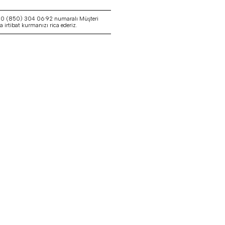
a 0 (850) 304 06 92 numaralı Müşteri
irtibat kurmanızı rica ederiz.