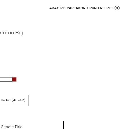
ARA
GIRIS YAP
FAVORI URUNLER
SEPET (
0
)
ntolon
Bej
 Beden (40-42)
Sepete Ekle