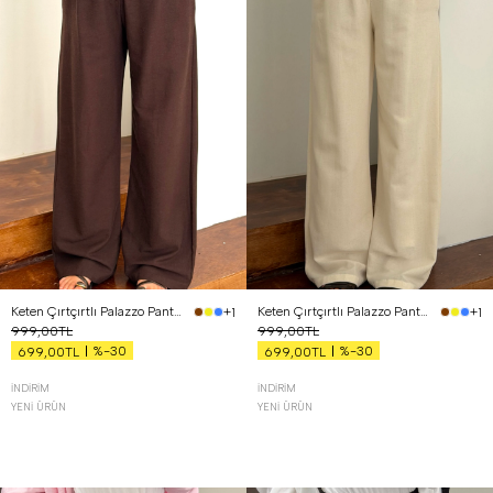
Keten Çırtçırtlı Palazzo Pantolon Kahverengi
Keten Çırtçırtlı Palazzo Pantolon Bej
+1
+1
999,00TL
999,00TL
%-30
%-30
699,00TL
699,00TL
İNDIRIM
İNDIRIM
YENI ÜRÜN
YENI ÜRÜN