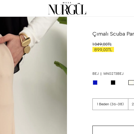
Çımalı Scuba Pa
1.049,00TL
899,00TL
BEJ
MN0273BEJ
1 Beden (36-38)
2