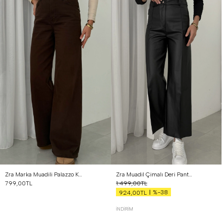
S
M
L
36
38
40
Zra Marka Muadili Palazzo Kot Pantolon Acı Kahve
Zra Muadil Çimalı Deri Pantolon Siyah
799,00TL
1.499,00TL
%-38
924,00TL
İNDIRIM