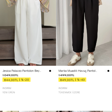
Jesica Palazzo Pantolon Beyaz
Marka Muadili Havuç Pantolon Siyah
1.049,00TL
1.499,00TL
%-20
%-43
844,00TL
849,00TL
İNDIRIM
İNDIRIM
YENI ÜRÜN
TÜKENMEK ÜZERE