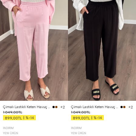
36
38
40
36
38
40
Çimalı Lastikli Keten Havuç Pantolon Pembe
Çimalı Lastikli Keten Havuç Pantolon Siyah
+2
+2
1.049,00TL
1.049,00TL
%-14
%-14
899,00TL
899,00TL
İNDIRIM
İNDIRIM
YENI ÜRÜN
YENI ÜRÜN