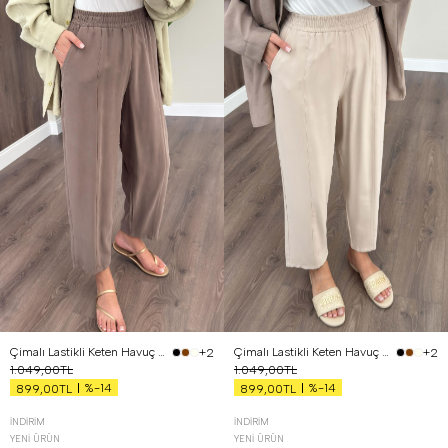
1 Beden (36-38)
2 Beden (40-42)
S
M
L
Çimalı Lastikli Keten Havuç Pantolon mocha
Çimalı Lastikli Keten Havuç Pantolon Bej
+2
+2
1.049,00TL
1.049,00TL
%-14
%-14
899,00TL
899,00TL
İNDIRIM
İNDIRIM
YENI ÜRÜN
YENI ÜRÜN