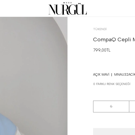
TÜKENDI
CompaQ Cepli Mo
799,00TL
AÇIK MAVI
MNAU32ACI
0 FARKLI RENK SEÇENEĞI
S