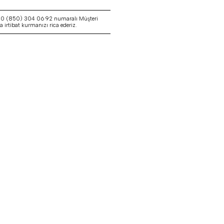
a 0 (850) 304 06 92 numaralı Müşteri
irtibat kurmanızı rica ederiz.