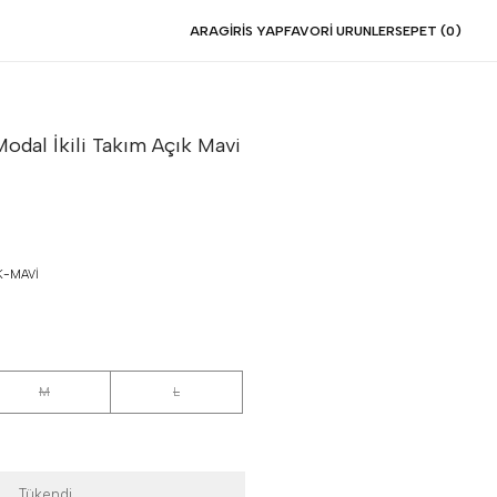
ARA
GIRIS YAP
FAVORI URUNLER
SEPET (
0
)
dal İkili Takım
Açık Mavi
K-MAVI
M
L
Tükendi