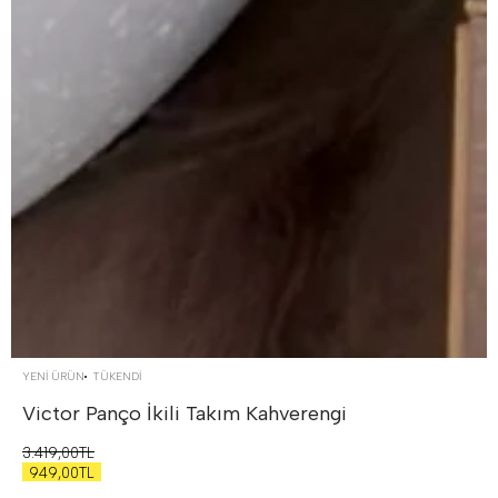
YENİ ÜRÜN
TÜKENDI
Victor Panço İkili Takım
Kahverengi
3.419,00TL
949,00TL