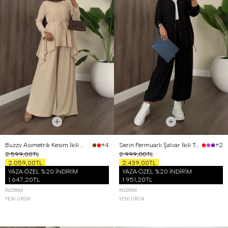
Buzzy Asımetrik Kesim İkili Takım Bej
Serin Fermuarlı Şalvar İkili Takım Siyah
+4
+2
2.599,00TL
2.999,00TL
2.059,00TL
2.439,00TL
YAZA ÖZEL %20 İNDİRİM
YAZA ÖZEL %20 İNDİRİM
1.647,20TL
1.951,20TL
İNDIRIM
İNDIRIM
YENI ÜRÜN
YENI ÜRÜN