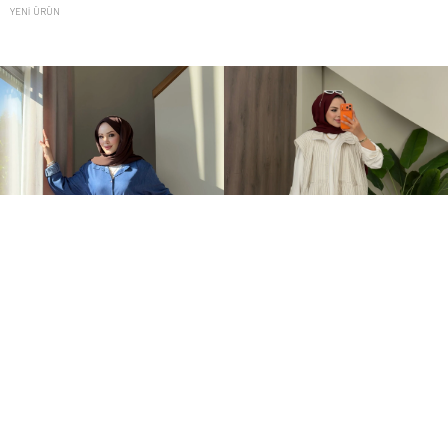
YENI ÜRÜN
Denim Esinti Takım Koyu Mavi
Comfort Bomber Yelek Oysh Üçlü Takım Beyaz
2.499,00TL
3.749,00TL