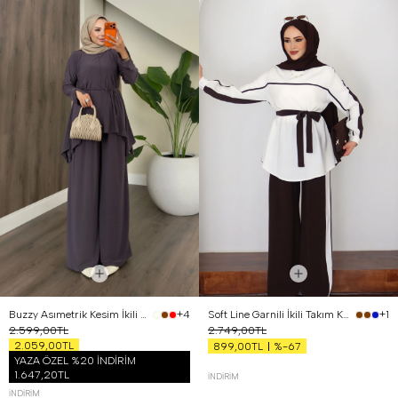
Buzzy Asımetrik Kesim İkili Takım Mor
Soft Line Garnili İkili Takım Kahverengi
+4
+1
2.599,00TL
2.749,00TL
2.059,00TL
%-67
899,00TL
YAZA ÖZEL %20 İNDİRİM
1.647,20TL
İNDIRIM
İNDIRIM