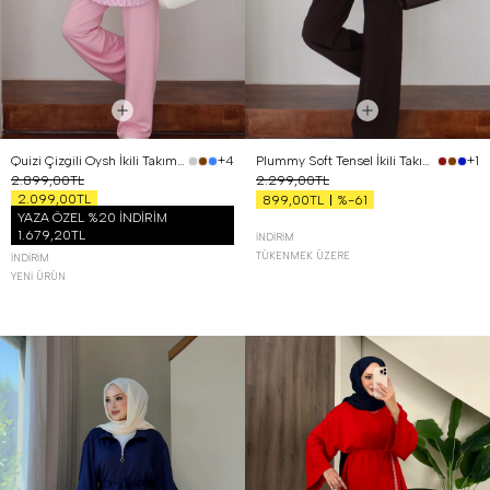
Quizi Çizgili Oysh İkili Takım Pembe
Plummy Soft Tensel İkili Takım Kahverengi
+4
+1
2.899,00TL
2.299,00TL
2.099,00TL
%-61
899,00TL
YAZA ÖZEL %20 İNDİRİM
1.679,20TL
İNDIRIM
TÜKENMEK ÜZERE
İNDIRIM
YENI ÜRÜN