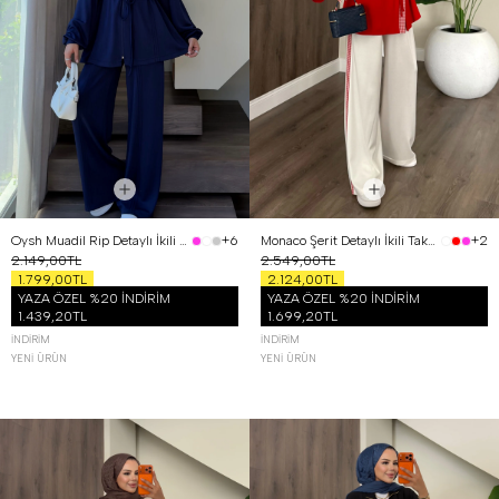
Oysh Muadil Rip Detaylı İkili Takım Lacivert
Monaco Şerit Detaylı İkili Takım Kırmızı
+6
+2
2.149,00TL
2.549,00TL
1.799,00TL
2.124,00TL
YAZA ÖZEL %20 İNDİRİM
YAZA ÖZEL %20 İNDİRİM
1.439,20TL
1.699,20TL
İNDIRIM
İNDIRIM
YENI ÜRÜN
YENI ÜRÜN