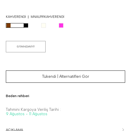
KAHVERENGI
MNAU191KAHVERENGI
STANDART
Tükendi | Alternatifleri Gör
Beden rehberi
Tahmini Kargoya Veriliş Tarihi :
9 Ağustos - 11 Ağustos
AÇIKLAMA