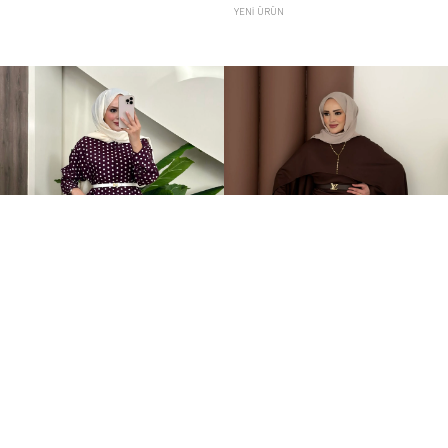
YENI ÜRÜN
Puantiye Düğmeli Tensel İkili Takım Bordo
Elegant Tasarım Oysh İkili Takım Kahverengi
+4
+1
2.199,00TL
599,00TL