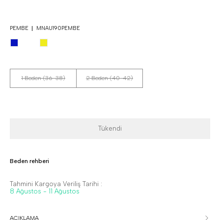
PEMBE
MNAU190PEMBE
1 Beden (36-38)
2 Beden (40-42)
Tükendi
Beden rehberi
Tahmini Kargoya Veriliş Tarihi :
8 Ağustos - 11 Ağustos
AÇIKLAMA