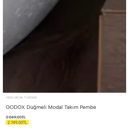
YENİ ÜRÜN
TÜKENDI
GODOX Düğmeli Modal Takım
Pembe
3.049,00TL
2.749,00TL