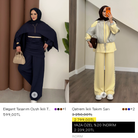
Elegant Tasarım Oysh İkili Takım Lacivert
Qatrem İkili Takım Sarı
+1
+2
599,00TL
3.250,00TL
2.799,00TL
YAZA ÖZEL %20 İNDİRİM
2.239,20TL
İNDIRIM