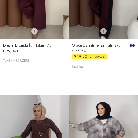
Dream Bronşlu İkili Takım Mürdüm
Grace Garnili Tensel İkili Takım Bordo
899,00TL
2.499,00TL
%-62
949,00TL
TÜKENMEK ÜZERE
İNDIRIM