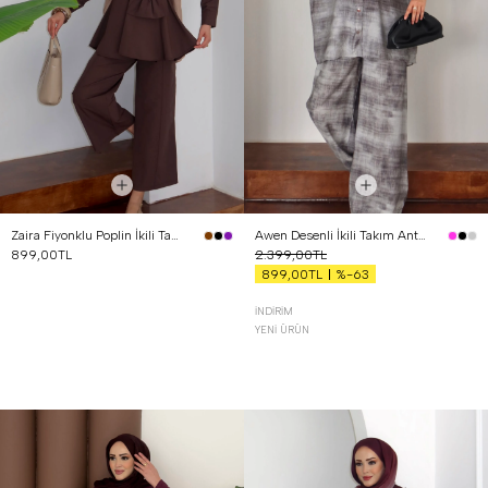
Zaira Fiyonklu Poplin İkili Takım Kahverengi
Awen Desenli İkili Takım Antrasit
899,00TL
2.399,00TL
%-63
899,00TL
İNDIRIM
YENI ÜRÜN