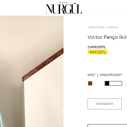
YENİ ÜRÜN
TÜKENDI
Victor Panço İki
3.419,00TL
949,00TL
MINT
MNAU192MINT
STANDART