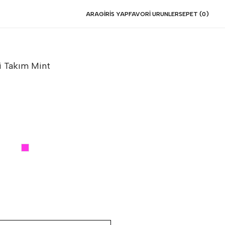
ARA
GIRIS YAP
FAVORI URUNLER
SEPET (
0
)
li Takım
Mint