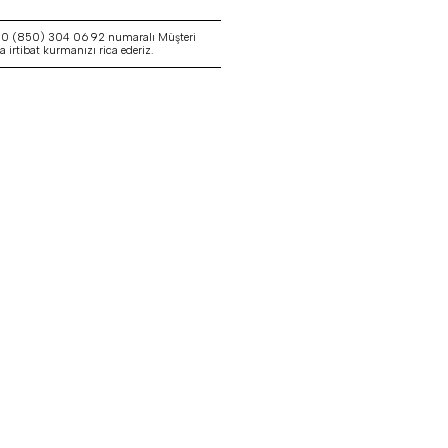
a 0 (850) 304 06 92 numaralı Müşteri
irtibat kurmanızı rica ederiz.