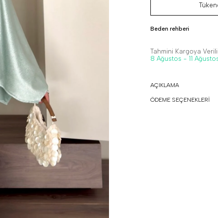
Tükend
Beden rehberi
Tahmini Kargoya Veriliş
8 Ağustos - 11 Ağusto
AÇIKLAMA
ÖDEME SEÇENEKLERİ