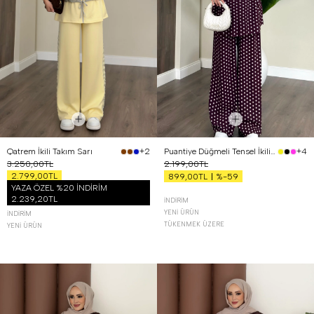
Qatrem İkili Takım Sarı
Puantiye Düğmeli Tensel İkili Takım Bordo
+2
+4
3.250,00TL
2.199,00TL
2.799,00TL
%-59
899,00TL
YAZA ÖZEL %20 İNDİRİM
2.239,20TL
İNDIRIM
YENI ÜRÜN
İNDIRIM
TÜKENMEK ÜZERE
YENI ÜRÜN