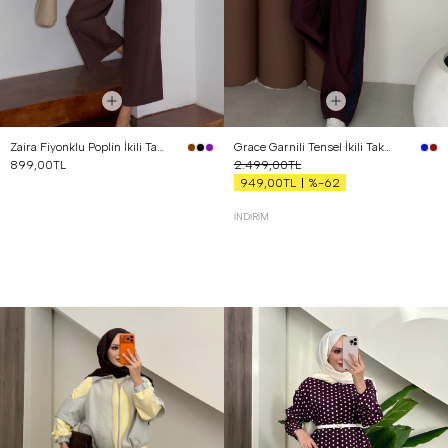
Zaira Fiyonklu Poplin İkili Takım Kahverengi
Grace Garnili Tensel İkili Takım Bordo
899,00TL
2.499,00TL
%-62
949,00TL
İNDIRIM