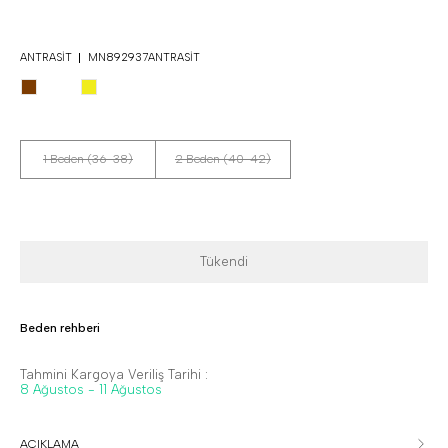
ANTRASIT
MN892937ANTRASIT
1 Beden (36-38)
2 Beden (40-42)
Tükendi
Beden rehberi
Tahmini Kargoya Veriliş Tarihi :
8 Ağustos - 11 Ağustos
AÇIKLAMA