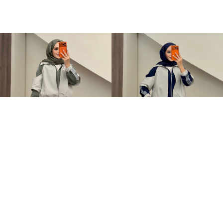
Qatrem İkili Takım Haki
Qatrem İkili Takım Lacivert
+2
+2
3.250,00TL
3.250,00TL