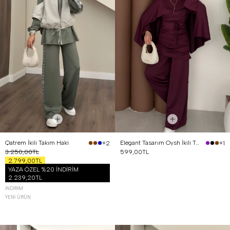
Qatrem İkili Takım Haki
Elegant Tasarım Oysh İkili Takım Mürdüm
+2
+1
3.250,00TL
599,00TL
2.799,00TL
YAZA ÖZEL %20 İNDİRİM
2.239,20TL
İNDIRIM
YENI ÜRÜN