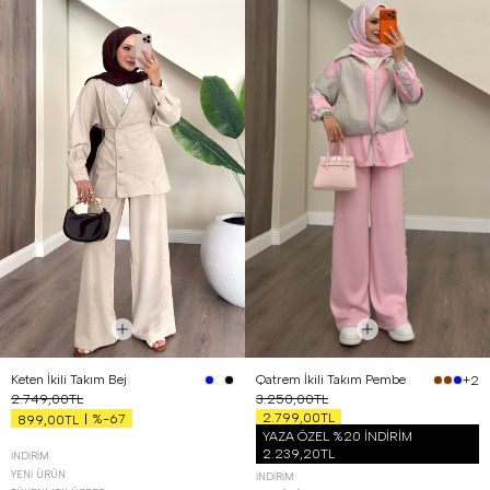
Keten İkili Takım Bej
Qatrem İkili Takım Pembe
+2
2.749,00TL
3.250,00TL
2.799,00TL
%-67
899,00TL
YAZA ÖZEL %20 İNDİRİM
2.239,20TL
İNDIRIM
YENI ÜRÜN
İNDIRIM