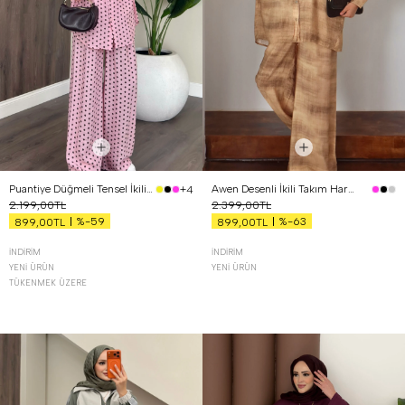
Puantiye Düğmeli Tensel İkili Takım Pembe
Awen Desenli İkili Takım Hardal
+4
2.199,00TL
2.399,00TL
%-59
%-63
899,00TL
899,00TL
İNDIRIM
İNDIRIM
YENI ÜRÜN
YENI ÜRÜN
TÜKENMEK ÜZERE