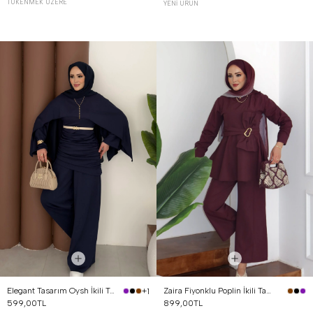
TÜKENMEK ÜZERE
YENI ÜRÜN
Elegant Tasarım Oysh İkili Takım Lacivert
Zaira Fiyonklu Poplin İkili Takım Mürdüm
+1
599,00TL
899,00TL