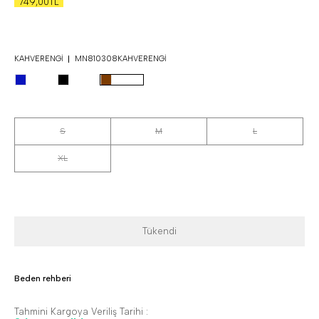
749,00TL
KAHVERENGI
MN810308KAHVERENGI
S
M
L
XL
Tükendi
Beden rehberi
Tahmini Kargoya Veriliş Tarihi :