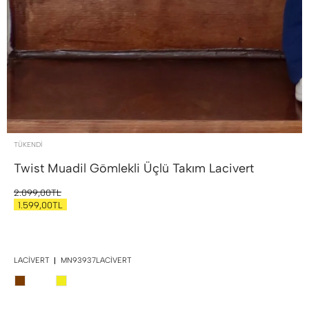
TÜKENDI
Twist Muadil Gömlekli Üçlü Takım
Lacivert
2.099,00TL
1.599,00TL
LACIVERT
MN93937LACIVERT