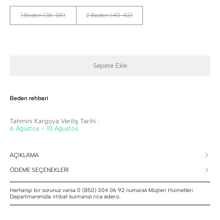
1 Beden (36-38)
2 Beden (40-42)
Sepete Ekle
Beden rehberi
Tahmini Kargoya Veriliş Tarihi :
6 Ağustos - 10 Ağustos
AÇIKLAMA
ÖDEME SEÇENEKLERİ
Herhangi bir sorunuz varsa 0 (850) 304 06 92 numaralı Müşteri Hizmetleri
Departmanımızla irtibat kurmanızı rica ederiz.