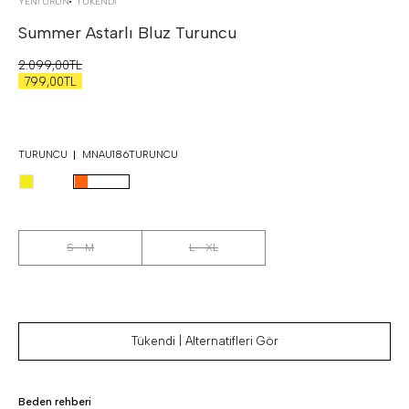
YENİ ÜRÜN
TÜKENDI
Summer Astarlı Bluz
Turuncu
2.099,00TL
799,00TL
TURUNCU
MNAU186TURUNCU
S - M
L - XL
Tükendi | Alternatifleri Gör
Beden rehberi