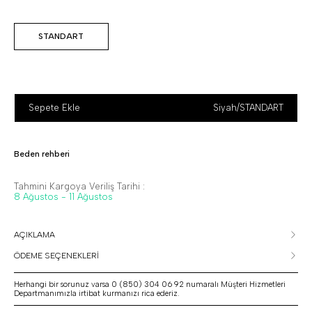
STANDART
Sepete Ekle
Siyah
/
STANDART
Beden rehberi
Tahmini Kargoya Veriliş Tarihi :
8 Ağustos - 11 Ağustos
AÇIKLAMA
ÖDEME SEÇENEKLERİ
Herhangi bir sorunuz varsa 0 (850) 304 06 92 numaralı Müşteri Hizmetleri
Departmanımızla irtibat kurmanızı rica ederiz.