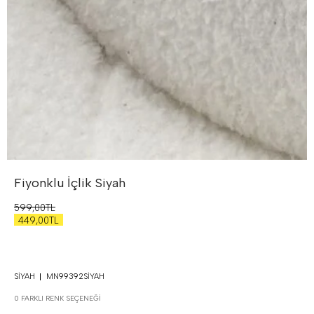
Fiyonklu İçlik
Siyah
599,00TL
449,00TL
SIYAH
MN99392SIYAH
0 FARKLI RENK SEÇENEĞI