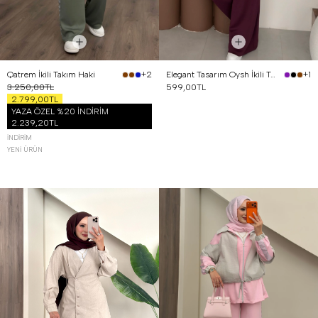
Qatrem İkili Takım Haki
Elegant Tasarım Oysh İkili Takım Mürdüm
+2
+1
3.250,00TL
599,00TL
2.799,00TL
YAZA ÖZEL %20 İNDİRİM
2.239,20TL
İNDIRIM
YENI ÜRÜN