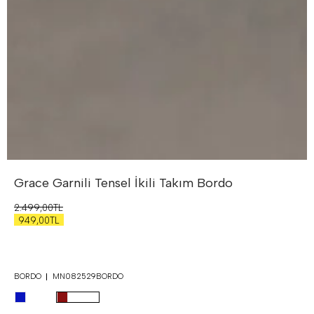
Grace Garnili Tensel İkili Takım
Bordo
2.499,00TL
949,00TL
BORDO
MN082529BORDO