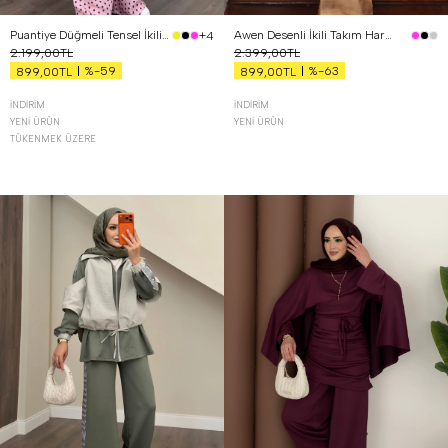
Puantiye Düğmeli Tensel İkili Takım Pembe
Awen Desenli İkili Takım Hardal
+4
2.199,00TL
2.399,00TL
%-59
%-63
899,00TL
899,00TL
İNDIRIM
İNDIRIM
YENI ÜRÜN
YENI ÜRÜN
TÜKENMEK ÜZERE