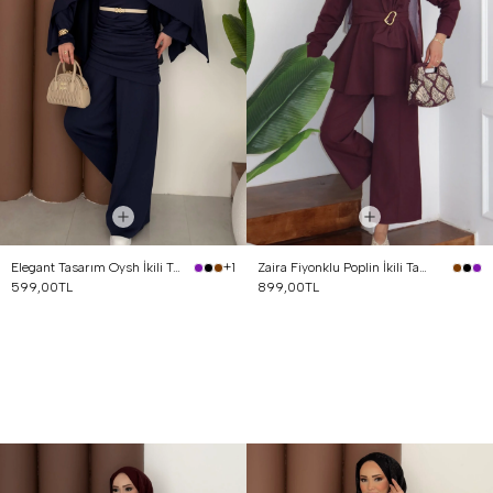
Elegant Tasarım Oysh İkili Takım Lacivert
Zaira Fiyonklu Poplin İkili Takım Mürdüm
+1
599,00TL
899,00TL