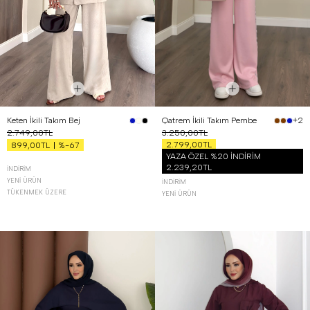
Keten İkili Takım Bej
Qatrem İkili Takım Pembe
+2
2.749,00TL
3.250,00TL
2.799,00TL
%-67
899,00TL
YAZA ÖZEL %20 İNDİRİM
2.239,20TL
İNDIRIM
YENI ÜRÜN
İNDIRIM
TÜKENMEK ÜZERE
YENI ÜRÜN