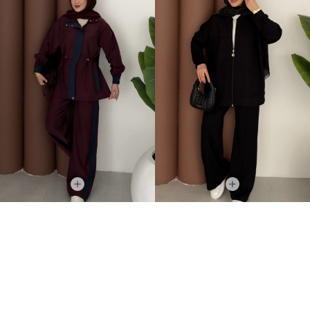
Grace Garnili Tensel İkili Takım Bordo
Fermuarlı Basic İkili Takım Siyah
2.499,00TL
1.499,00TL
%-62
%-50
949,00TL
749,00TL
İNDIRIM
İNDIRIM
TÜKENMEK ÜZERE