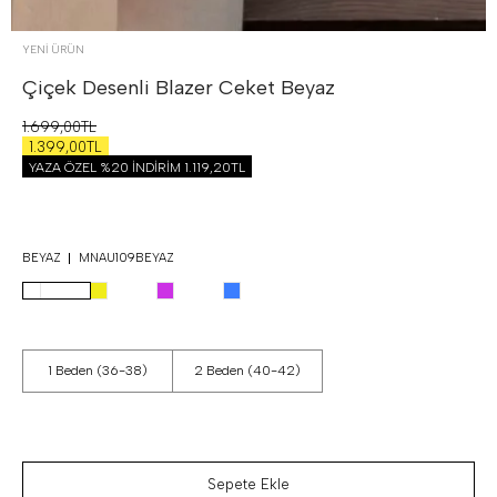
YENİ ÜRÜN
Çiçek Desenli Blazer Ceket
Beyaz
1.699,00TL
1.399,00TL
YAZA ÖZEL %20 İNDİRİM
1.119,20TL
BEYAZ
MNAU109BEYAZ
1 Beden (36-38)
2 Beden (40-42)
Sepete Ekle