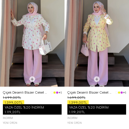
Çiçek Desenli Blazer Ceket Beyaz
Çiçek Desenli Blazer Ceket Sarı
+1
+1
1.699,00TL
1.699,00TL
1.399,00TL
1.399,00TL
YAZA ÖZEL %20 İNDİRİM
YAZA ÖZEL %20 İNDİRİM
1.119,20TL
1.119,20TL
İNDIRIM
İNDIRIM
YENI ÜRÜN
YENI ÜRÜN