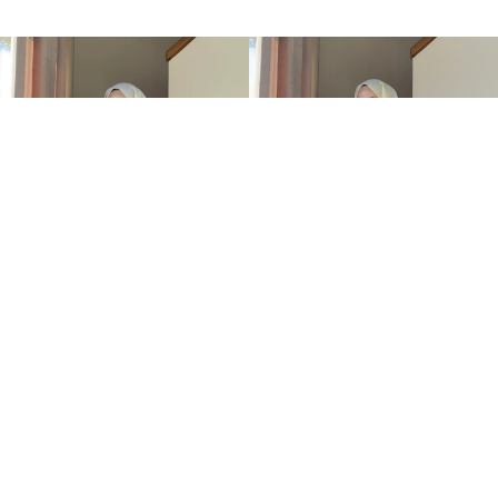
Çiçek Desenli Blazer Ceket Lila
Çiçek Desenli Blazer Ceket Mavi
+1
+1
1.699,00TL
1.699,00TL
1.399,00TL
1.399,00TL
YAZA ÖZEL %20 İNDİRİM
YAZA ÖZEL %20 İNDİRİM