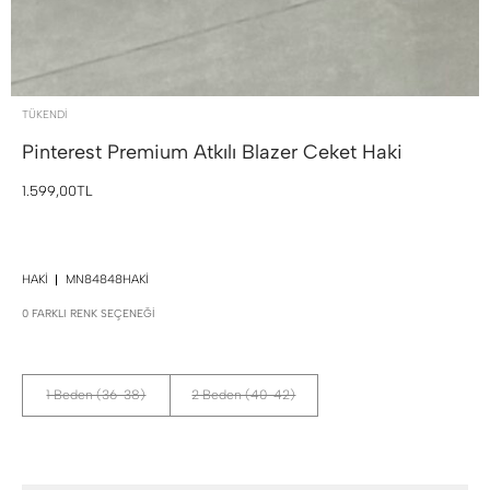
TÜKENDI
Pinterest Premium Atkılı Blazer Ceket
Haki
1.599,00TL
HAKI
MN84848HAKI
0 FARKLI RENK SEÇENEĞI
1 Beden (36-38)
2 Beden (40-42)