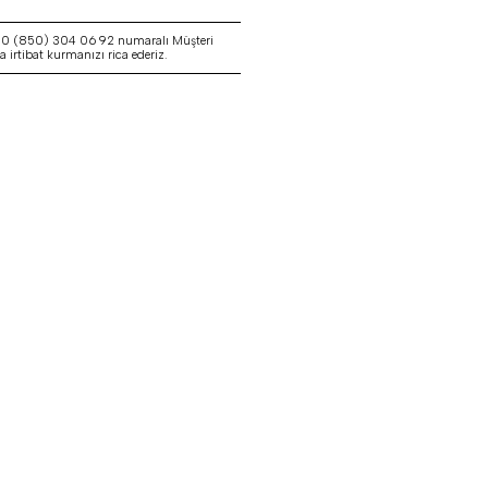
a 0 (850) 304 06 92 numaralı Müşteri
irtibat kurmanızı rica ederiz.