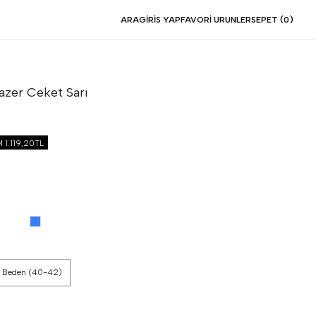
ARA
GIRIS YAP
FAVORI URUNLER
SEPET (
0
)
lazer Ceket
Sarı
İM
1.119,20TL
 Beden (40-42)