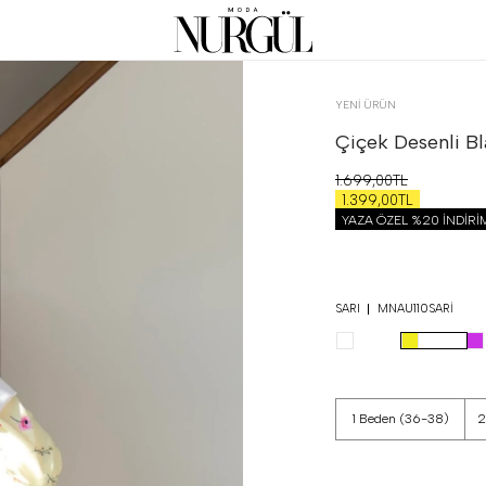
YENİ ÜRÜN
Çiçek Desenli B
1.699,00TL
1.399,00TL
YAZA ÖZEL %20 İNDİR
SARI
MNAU110SARI
1 Beden (36-38)
2