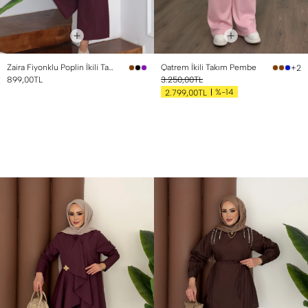
Zaira Fiyonklu Poplin İkili Takım Mürdüm
Qatrem İkili Takım Pembe
+2
899,00TL
3.250,00TL
%-14
2.799,00TL