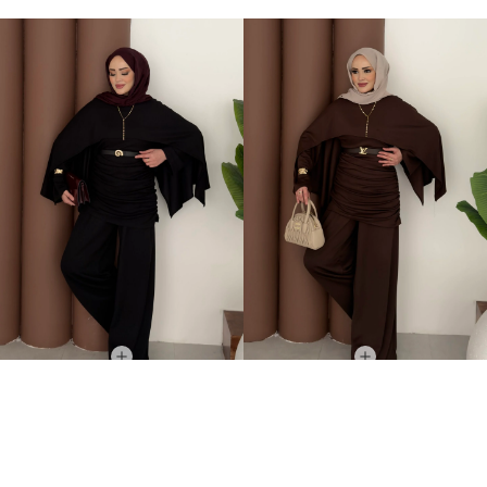
Elegant Tasarım Oysh İkili Takım Siyah
Elegant Tasarım Oysh İkili Takım Kahverengi
+1
+1
599,00TL
599,00TL