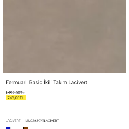
Fermuarlı Basic İkili Takım
Lacivert
1.499,00TL
749,00TL
LACIVERT
MN02639191LACIVERT