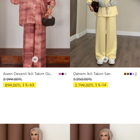
Awen Desenli İkili Takım Gül Kurusu
Qatrem İkili Takım Sarı
+2
2.399,00TL
3.250,00TL
%-63
%-14
899,00TL
2.799,00TL