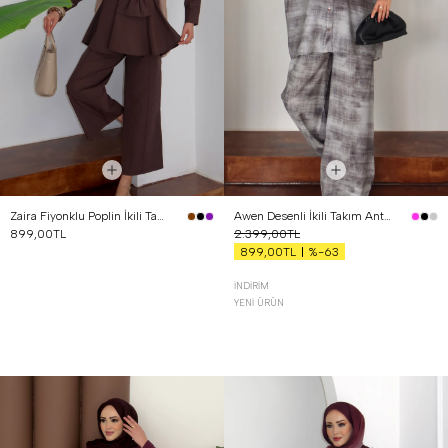
Zaira Fiyonklu Poplin İkili Takım Kahverengi
Awen Desenli İkili Takım Antrasit
899,00TL
2.399,00TL
%-63
899,00TL
İNDIRIM
YENI ÜRÜN