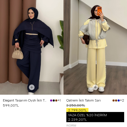
Elegant Tasarım Oysh İkili Takım Lacivert
Qatrem İkili Takım Sarı
+1
+2
599,00TL
3.250,00TL
2.799,00TL
YAZA ÖZEL %20 İNDİRİM
2.239,20TL
İNDIRIM