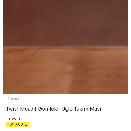
TÜKENDI
Twist Muadil Gömlekli Üçlü Takım
Mavi
2.099,00TL
1.599,00TL