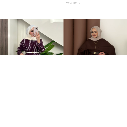
YENI ÜRÜN
Puantiye Düğmeli Tensel İkili Takım Bordo
Elegant Tasarım Oysh İkili Takım Kahverengi
+4
+1
2.199,00TL
599,00TL