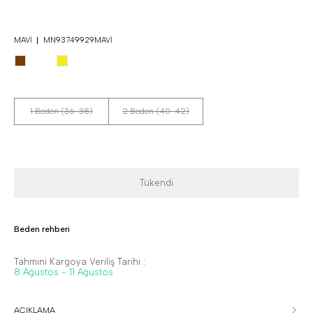
MAVI
MN93749929MAVI
1 Beden (36-38)
2 Beden (40-42)
Tükendi
Beden rehberi
Tahmini Kargoya Veriliş Tarihi :
8 Ağustos - 11 Ağustos
AÇIKLAMA