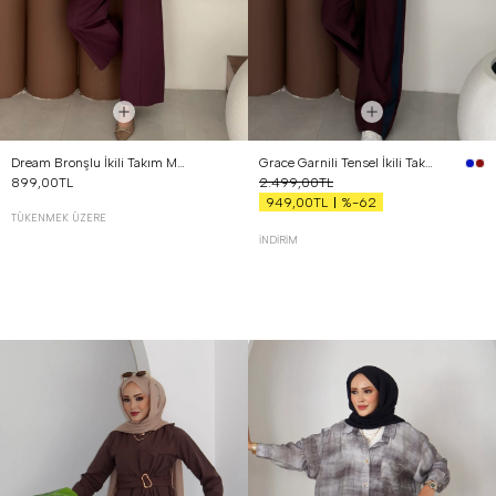
Dream Bronşlu İkili Takım Mürdüm
Grace Garnili Tensel İkili Takım Bordo
899,00TL
2.499,00TL
%-62
949,00TL
TÜKENMEK ÜZERE
İNDIRIM