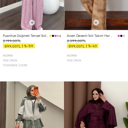
Puantiye Düğmeli Tensel İkili Takım Pembe
Awen Desenli İkili Takım Hardal
+4
2.199,00TL
2.399,00TL
%-59
%-63
899,00TL
899,00TL
İNDIRIM
İNDIRIM
YENI ÜRÜN
YENI ÜRÜN
TÜKENMEK ÜZERE