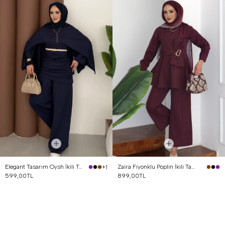
Elegant Tasarım Oysh İkili Takım Lacivert
Zaira Fiyonklu Poplin İkili Takım Mürdüm
+1
599,00TL
899,00TL