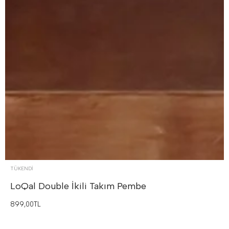
TÜKENDI
LoQal Double İkili Takım
Pembe
899,00TL