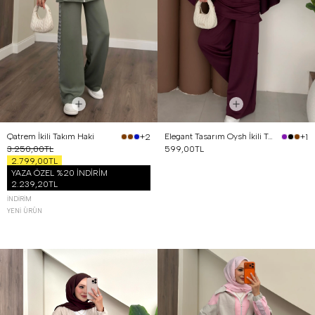
Qatrem İkili Takım Haki
Elegant Tasarım Oysh İkili Takım Mürdüm
+2
+1
3.250,00TL
599,00TL
2.799,00TL
YAZA ÖZEL %20 İNDİRİM
2.239,20TL
İNDIRIM
YENI ÜRÜN