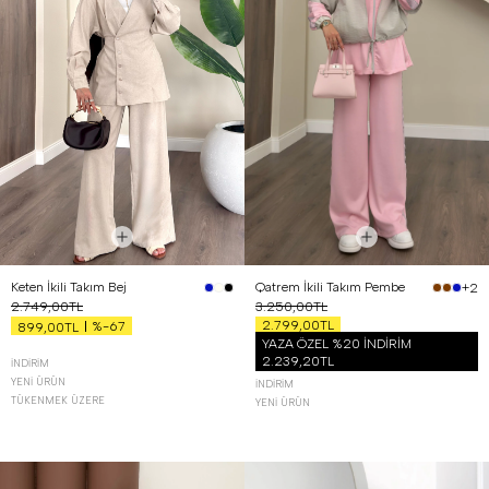
Keten İkili Takım Bej
Qatrem İkili Takım Pembe
+2
2.749,00TL
3.250,00TL
2.799,00TL
%-67
899,00TL
YAZA ÖZEL %20 İNDİRİM
2.239,20TL
İNDIRIM
YENI ÜRÜN
İNDIRIM
TÜKENMEK ÜZERE
YENI ÜRÜN