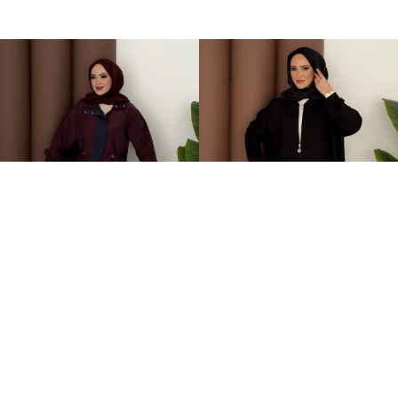
Grace Garnili Tensel İkili Takım Bordo
Fermuarlı Basic İkili Takım Siyah
2.499,00TL
1.499,00TL
%-62
%-50
949,00TL
749,00TL