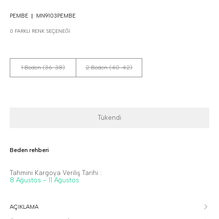
PEMBE
MN9103PEMBE
0 FARKLI RENK SEÇENEĞI
1 Beden (36-38)
2 Beden (40-42)
Tükendi
Beden rehberi
Tahmini Kargoya Veriliş Tarihi :
8 Ağustos - 11 Ağustos
AÇIKLAMA