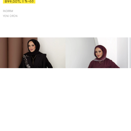
%-63
899,00TL
İNDIRIM
YENI ÜRÜN