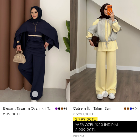
Elegant Tasarım Oysh İkili Takım Lacivert
Qatrem İkili Takım Sarı
+1
+2
599,00TL
3.250,00TL
2.799,00TL
YAZA ÖZEL %20 İNDİRİM
2.239,20TL
İNDIRIM