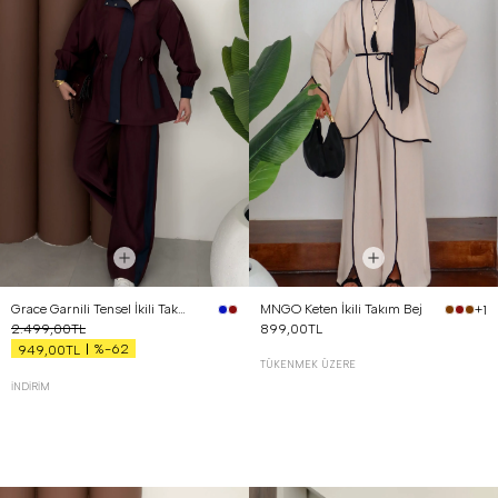
Grace Garnili Tensel İkili Takım Bordo
MNGO Keten İkili Takım Bej
+1
2.499,00TL
899,00TL
%-62
949,00TL
TÜKENMEK ÜZERE
İNDIRIM