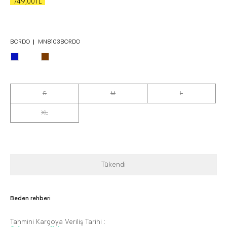
749,00TL
BORDO
MN8103BORDO
S
M
L
XL
Tükendi
Beden rehberi
Tahmini Kargoya Veriliş Tarihi :