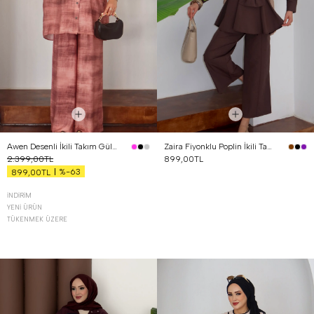
Awen Desenli İkili Takım Gül Kurusu
Zaira Fiyonklu Poplin İkili Takım Kahverengi
2.399,00TL
899,00TL
%-63
899,00TL
İNDIRIM
YENI ÜRÜN
TÜKENMEK ÜZERE