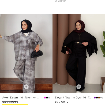
YENI ÜRÜN
Awen Desenli İkili Takım Antrasit
Elegant Tasarım Oysh İkili Takım Siyah
+1
2.399,00TL
599,00TL