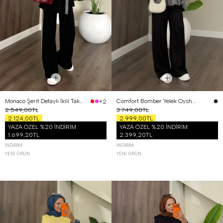
Monaco Şerit Detaylı İkili Takım Siyah
Comfort Bomber Yelek Oysh Üçlü Takım Siyah
+2
2.549,00TL
3.749,00TL
2.124,00TL
2.999,00TL
YAZA ÖZEL %20 İNDİRİM
YAZA ÖZEL %20 İNDİRİM
1.699,20TL
2.399,20TL
İNDIRIM
İNDIRIM
YENI ÜRÜN
YENI ÜRÜN