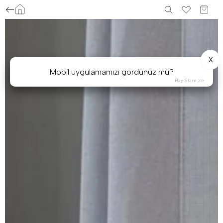
X
Mobil uygulamamızı gördünüz mü?
Play Store >>>