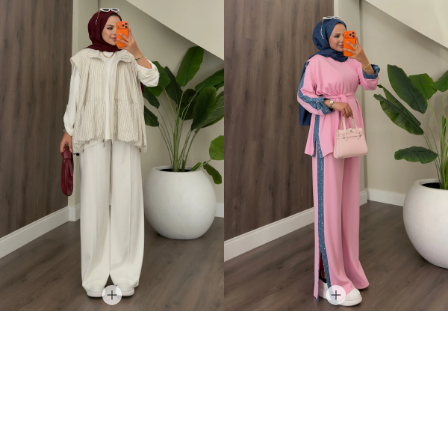
Comfort Bomber Yelek Oysh Üçlü Takım Beyaz
Parla Oysh Işıltılı İkili Takım Pembe
+3
3.749,00TL
3.449,00TL
2.999,00TL
2.499,00TL
YAZA ÖZEL %20 İNDİRİM
YAZA ÖZEL %20 İNDİRİM
2.399,20TL
1.999,20TL
İNDIRIM
İNDIRIM
YENI ÜRÜN
YENI ÜRÜN