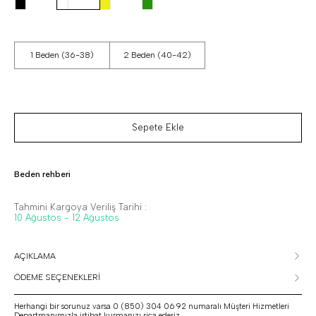
1 Beden (36-38)
2 Beden (40-42)
Sepete Ekle
Beden rehberi
Tahmini Kargoya Veriliş Tarihi :
10 Ağustos - 12 Ağustos
AÇIKLAMA
ÖDEME SEÇENEKLERİ
Herhangi bir sorunuz varsa 0 (850) 304 06 92 numaralı Müşteri Hizmetleri
Departmanımızla irtibat kurmanızı rica ederiz.