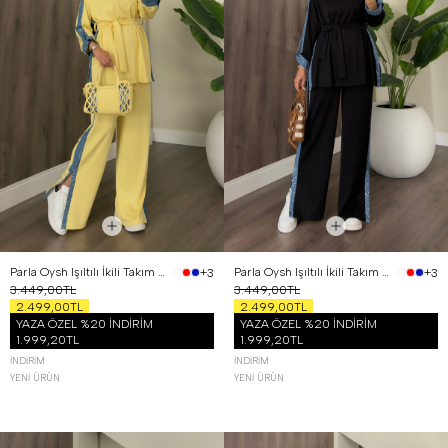
Parla Oysh Işıltılı İkili Takım Sarı
Parla Oysh Işıltılı İkili Takım Siyah
+3
+3
3.449,00TL
3.449,00TL
2.499,00TL
2.499,00TL
YAZA ÖZEL %20 İNDİRİM
YAZA ÖZEL %20 İNDİRİM
1.999,20TL
1.999,20TL
İNDIRIM
İNDIRIM
YENI ÜRÜN
YENI ÜRÜN