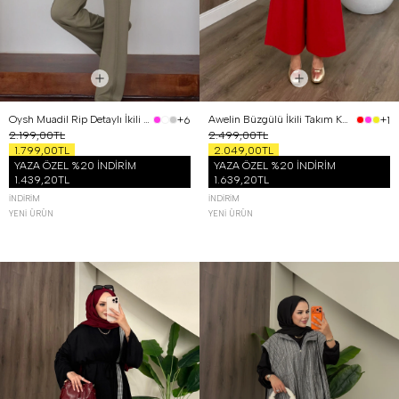
Oysh Muadil Rip Detaylı İkili Takım Haki
Awelin Büzgülü İkili Takım Kırmızı
+6
+1
2.199,00TL
2.499,00TL
1.799,00TL
2.049,00TL
YAZA ÖZEL %20 İNDİRİM
YAZA ÖZEL %20 İNDİRİM
1.439,20TL
1.639,20TL
İNDIRIM
İNDIRIM
YENI ÜRÜN
YENI ÜRÜN