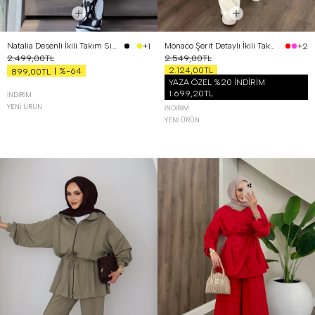
Natalia Desenli İkili Takım Siyah
Monaco Şerit Detaylı İkili Takım Beyaz
+1
+2
2.499,00TL
2.549,00TL
2.124,00TL
%-64
899,00TL
YAZA ÖZEL %20 İNDİRİM
1.699,20TL
İNDIRIM
YENI ÜRÜN
İNDIRIM
YENI ÜRÜN