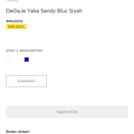
TÜKENDI
DeGaJe Yaka Sandy Bluz
Siyah
999,00TL
599,00TL
SIYAH
MNAU38SIYAH
STANDART
Sepete Ekle
Beden rehberi