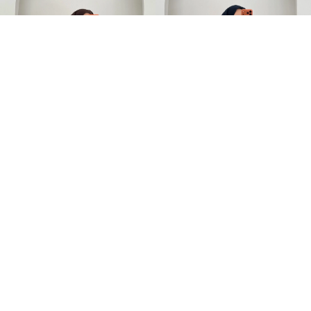
DeGaJe Yaka Sandy Bluz Bej
DeGaJe Yaka Sandy Bluz Lacivert
999,00TL
999,00TL
%-40
%-40
599,00TL
599,00TL