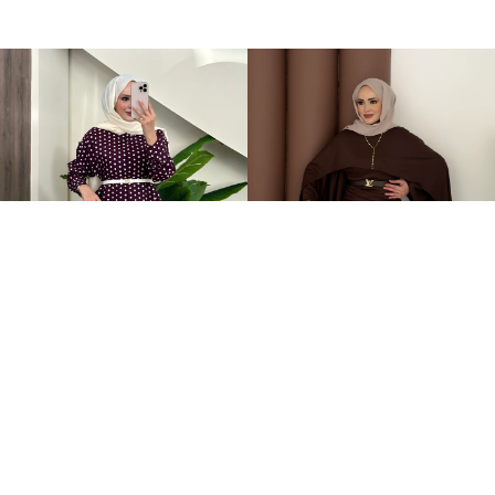
Puantiye Düğmeli Tensel İkili Takım Bordo
Elegant Tasarım Oysh İkili Takım Kahverengi
+4
+1
2.199,00TL
599,00TL
%-59
899,00TL