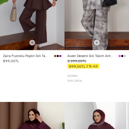
Zaira Fiyonklu Poplin İkili Takım Kahverengi
Awen Desenli İkili Takım Antrasit
899,00TL
2.399,00TL
%-63
899,00TL
İNDIRIM
YENI ÜRÜN