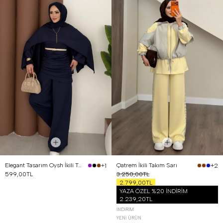
Elegant Tasarım Oysh İkili Takım Lacivert
Qatrem İkili Takım Sarı
+1
+2
599,00TL
3.250,00TL
2.799,00TL
YAZA ÖZEL %20 İNDİRİM
2.239,20TL
İNDIRIM
YENI ÜRÜN