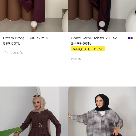
Dream Bronşlu İkili Takım Mürdüm
Grace Garnili Tensel İkili Takım Bordo
899,00TL
2.499,00TL
%-62
949,00TL
TÜKENMEK ÜZERE
İNDIRIM