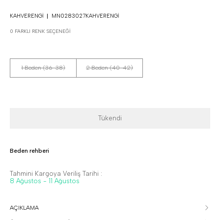
KAHVERENGI
MN0283027KAHVERENGI
0 FARKLI RENK SEÇENEĞI
1 Beden (36-38)
2 Beden (40-42)
Tükendi
Beden rehberi
Tahmini Kargoya Veriliş Tarihi :
8 Ağustos - 11 Ağustos
AÇIKLAMA