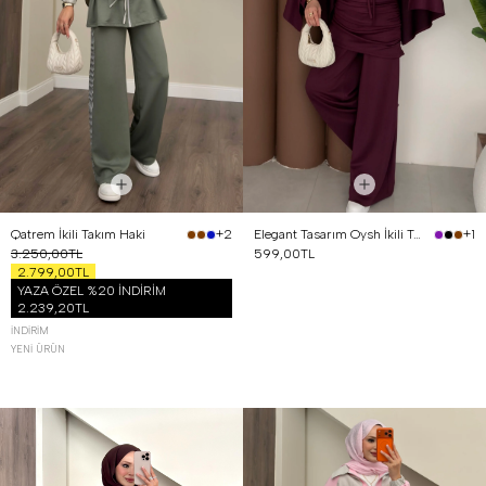
Qatrem İkili Takım Haki
Elegant Tasarım Oysh İkili Takım Mürdüm
+2
+1
3.250,00TL
599,00TL
2.799,00TL
YAZA ÖZEL %20 İNDİRİM
2.239,20TL
İNDIRIM
YENI ÜRÜN