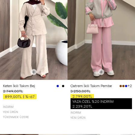
Keten İkili Takım Bej
Qatrem İkili Takım Pembe
+2
2.749,00TL
3.250,00TL
2.799,00TL
%-67
899,00TL
YAZA ÖZEL %20 İNDİRİM
2.239,20TL
İNDIRIM
YENI ÜRÜN
İNDIRIM
TÜKENMEK ÜZERE
YENI ÜRÜN