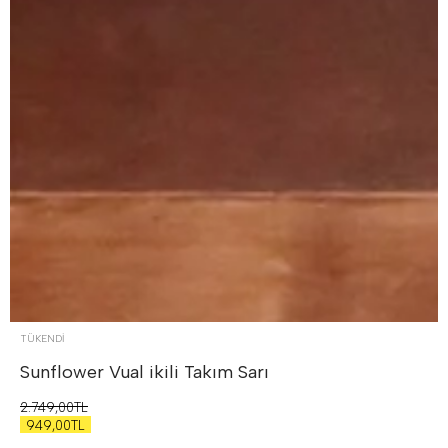
TÜKENDI
Sunflower Vual ikili Takım
Sarı
2.749,00TL
949,00TL