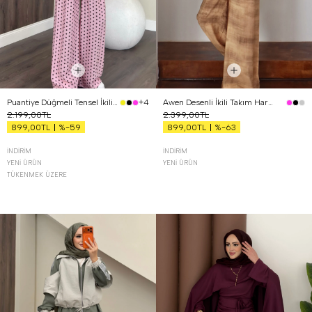
Puantiye Düğmeli Tensel İkili Takım Pembe
Awen Desenli İkili Takım Hardal
+4
2.199,00TL
2.399,00TL
%-59
%-63
899,00TL
899,00TL
İNDIRIM
İNDIRIM
YENI ÜRÜN
YENI ÜRÜN
TÜKENMEK ÜZERE