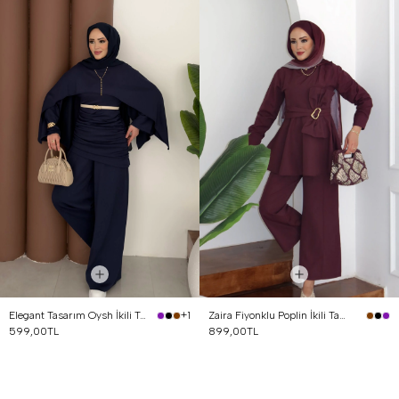
Elegant Tasarım Oysh İkili Takım Lacivert
Zaira Fiyonklu Poplin İkili Takım Mürdüm
+1
599,00TL
899,00TL