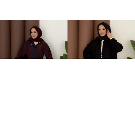
Grace Garnili Tensel İkili Takım Bordo
Fermuarlı Basic İkili Takım Siyah
2.499,00TL
1.499,00TL