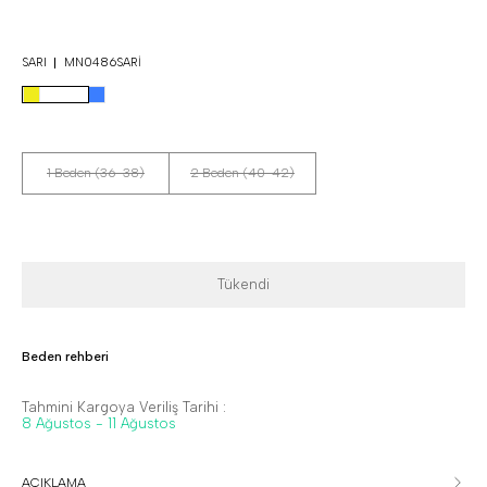
SARI
MN0486SARI
1 Beden (36-38)
2 Beden (40-42)
Tükendi
Beden rehberi
Tahmini Kargoya Veriliş Tarihi :
8 Ağustos - 11 Ağustos
AÇIKLAMA