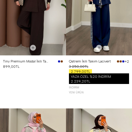
Tiny Premium Modal İkili Takım Kahverengi
Qatrem İkili Takım Lacivert
+2
899,00TL
3.250,00TL
2.799,00TL
YAZA ÖZEL %20 İNDİRİM
2.239,20TL
İNDIRIM
YENI ÜRÜN