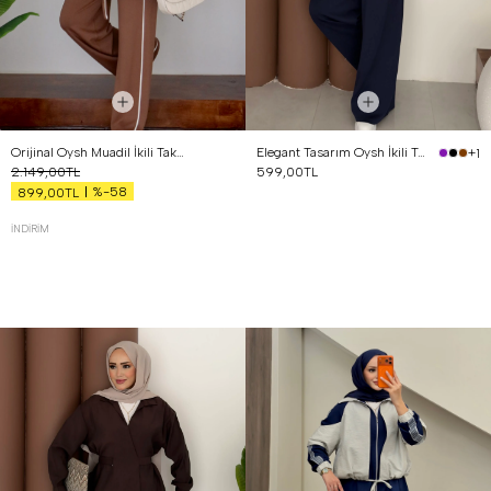
Orijinal Oysh Muadil İkili Takım Kahverengi
Elegant Tasarım Oysh İkili Takım Lacivert
+1
2.149,00TL
599,00TL
%-58
899,00TL
İNDIRIM