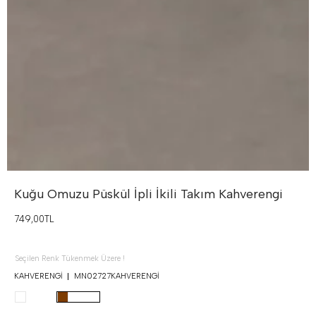
Kuğu Omuzu Püskül İpli İkili Takım
Kahverengi
749,00TL
Seçilen Renk Tükenmek Üzere !
KAHVERENGI
MN02727KAHVERENGI