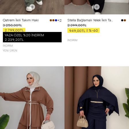
Qatrem İkili Takım Haki
Stella Bağlamalı Yelek İkili Takım Siyah
+2
3.250,00TL
2.399,00TL
2.799,00TL
%-60
949,00TL
YAZA ÖZEL %20 İNDİRİM
2.239,20TL
İNDIRIM
İNDIRIM
YENI ÜRÜN