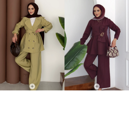
Fresh Modal Trenç İkili Takım Yağ Yeşili
Zaira Fiyonklu Poplin İkili Takım Mürdüm
749,00TL
899,00TL
TÜKENMEK ÜZERE