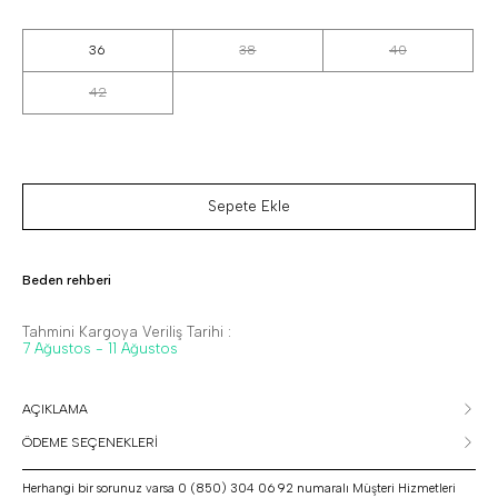
36
38
40
42
Sepete Ekle
Beden rehberi
Tahmini Kargoya Veriliş Tarihi :
7 Ağustos - 11 Ağustos
AÇIKLAMA
ÖDEME SEÇENEKLERİ
Herhangi bir sorunuz varsa 0 (850) 304 06 92 numaralı Müşteri Hizmetleri