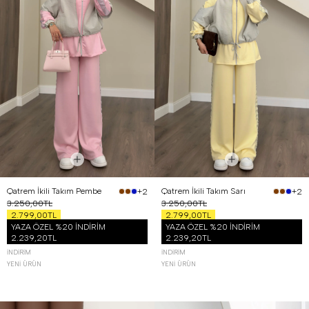
Qatrem İkili Takım Pembe
Qatrem İkili Takım Sarı
+2
+2
3.250,00TL
3.250,00TL
2.799,00TL
2.799,00TL
YAZA ÖZEL %20 İNDİRİM
YAZA ÖZEL %20 İNDİRİM
2.239,20TL
2.239,20TL
İNDIRIM
İNDIRIM
YENI ÜRÜN
YENI ÜRÜN