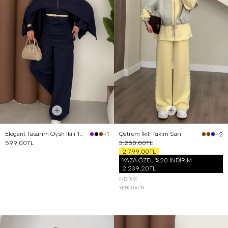
Elegant Tasarım Oysh İkili Takım Lacivert
Qatrem İkili Takım Sarı
+1
+2
599,00TL
3.250,00TL
2.799,00TL
YAZA ÖZEL %20 İNDİRİM
2.239,20TL
İNDIRIM
YENI ÜRÜN