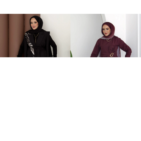
Stella Bağlamalı Yelek İkili Takım Siyah
Zaira Fiyonklu Poplin İkili Takım Mürdüm
2.399,00TL
899,00TL
%-60
949,00TL