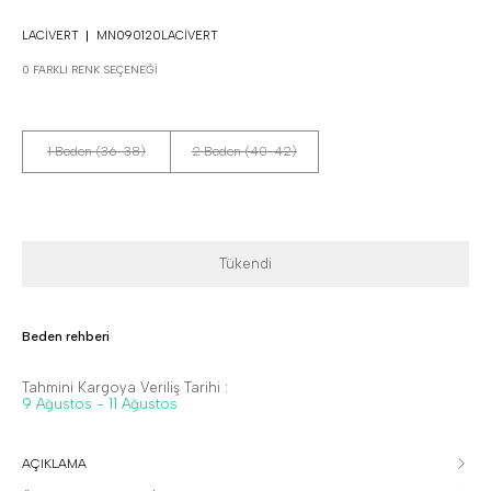
LACIVERT
MN090120LACIVERT
0 FARKLI RENK SEÇENEĞI
1 Beden (36-38)
2 Beden (40-42)
Tükendi
Beden rehberi
Tahmini Kargoya Veriliş Tarihi :
9 Ağustos - 11 Ağustos
AÇIKLAMA