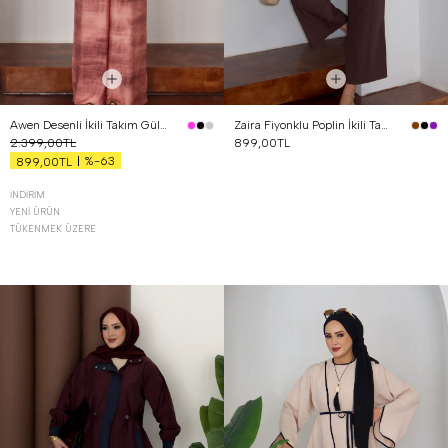
Awen Desenli İkili Takım Gül Kurusu
Zaira Fiyonklu Poplin İkili Takım Kahverengi
2.399,00TL
899,00TL
%-63
899,00TL
İNDIRIM
YENI ÜRÜN
TÜKENMEK ÜZERE