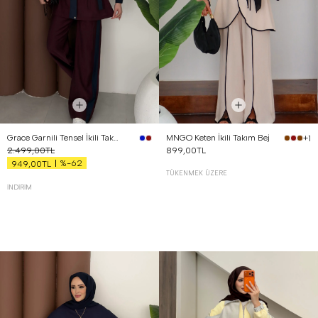
Grace Garnili Tensel İkili Takım Bordo
MNGO Keten İkili Takım Bej
+1
2.499,00TL
899,00TL
%-62
949,00TL
TÜKENMEK ÜZERE
İNDIRIM