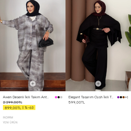
Awen Desenli İkili Takım Antrasit
Elegant Tasarım Oysh İkili Takım Siyah
+1
2.399,00TL
599,00TL
%-63
899,00TL
İNDIRIM
YENI ÜRÜN