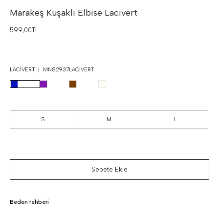
Marakeş Kuşaklı Elbise
Lacivert
599,00TL
LACIVERT
MN82937LACIVERT
S
M
L
Sepete Ekle
Beden rehberi