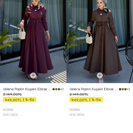
Valeria Poplin Kuşaklı Elbise Bordo
Valeria Poplin Kuşaklı Elbise Kahverengi
+1
+1
2.149,00TL
2.149,00TL
%-56
%-56
949,00TL
949,00TL
İNDIRIM
İNDIRIM
YENI ÜRÜN
YENI ÜRÜN