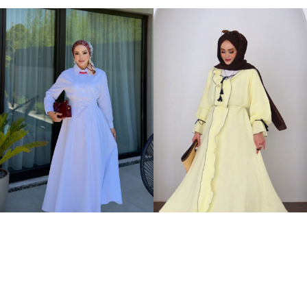
Valeria Poplin Kuşaklı Elbise Beyaz
Summer Müslin Püskül Elbise Sarı
+1
2.149,00TL
899,00TL
%-56
949,00TL
İNDIRIM