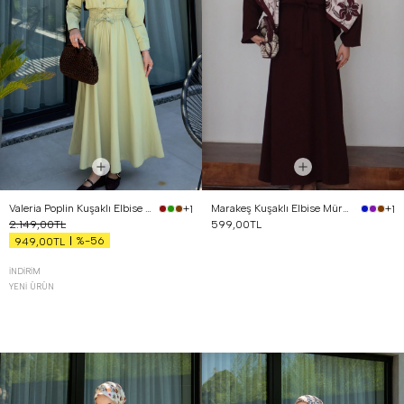
Valeria Poplin Kuşaklı Elbise Yağ Yeşili
Marakeş Kuşaklı Elbise Mürdüm
+1
+1
2.149,00TL
599,00TL
%-56
949,00TL
İNDIRIM
YENI ÜRÜN