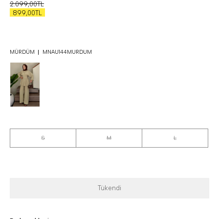
2.099,00TL
899,00TL
MÜRDÜM
MNAU144MURDUM
S
M
L
Tükendi