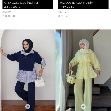
YAZA ÖZEL %20 İNDİRİM
YAZA ÖZEL %20 İNDİRİM
2.399,20TL
1.719,20TL
İNDIRIM
İNDIRIM
YENI ÜRÜN
YENI ÜRÜN