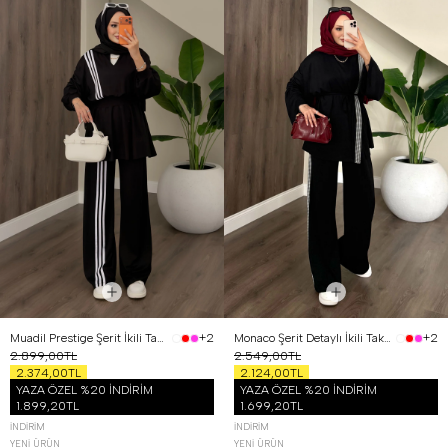
Muadil Prestige Şerit İkili Takım Siyah
Monaco Şerit Detaylı İkili Takım Siyah
+2
+2
2.899,00TL
2.549,00TL
2.374,00TL
2.124,00TL
YAZA ÖZEL %20 İNDİRİM
YAZA ÖZEL %20 İNDİRİM
1.899,20TL
1.699,20TL
İNDIRIM
İNDIRIM
YENI ÜRÜN
YENI ÜRÜN