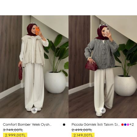
Comfort Bomber Yelek Oysh Üçlü Takım Beyaz
Piccola Gömlek İkili Takım Siyah
+2
3.749,00TL
2.499,00TL
2.999,00TL
2.149,00TL