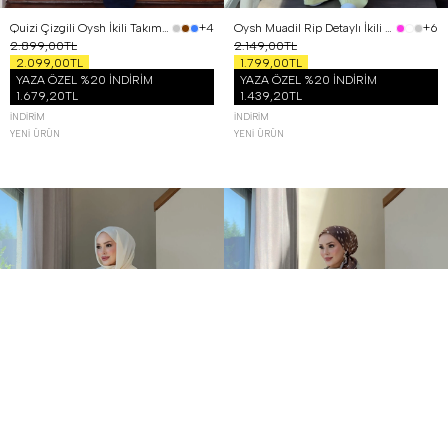
Quizi Çizgili Oysh İkili Takım Lacivert
Oysh Muadil Rip Detaylı İkili Takım Sarı
+4
+6
2.899,00TL
2.149,00TL
2.099,00TL
1.799,00TL
YAZA ÖZEL %20 İNDİRİM
YAZA ÖZEL %20 İNDİRİM
1.679,20TL
1.439,20TL
İNDIRIM
İNDIRIM
YENI ÜRÜN
YENI ÜRÜN