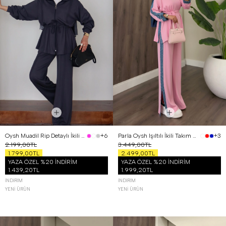
Oysh Muadil Rip Detaylı İkili Takım Antrasit
Parla Oysh Işıltılı İkili Takım Pembe
+6
+3
2.199,00TL
3.449,00TL
1.799,00TL
2.499,00TL
YAZA ÖZEL %20 İNDİRİM
YAZA ÖZEL %20 İNDİRİM
1.439,20TL
1.999,20TL
İNDIRIM
İNDIRIM
YENI ÜRÜN
YENI ÜRÜN