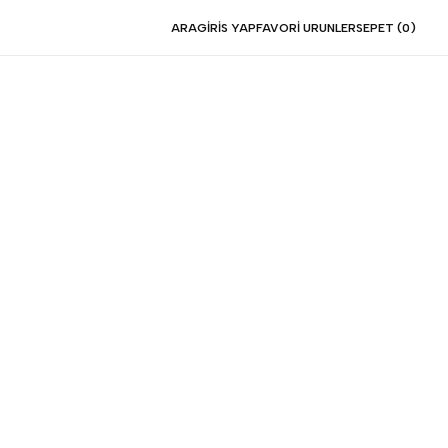
ARA
GIRIS YAP
FAVORI URUNLER
SEPET (
0
)
al İkili Takım
Sarı
Sepete Ekle