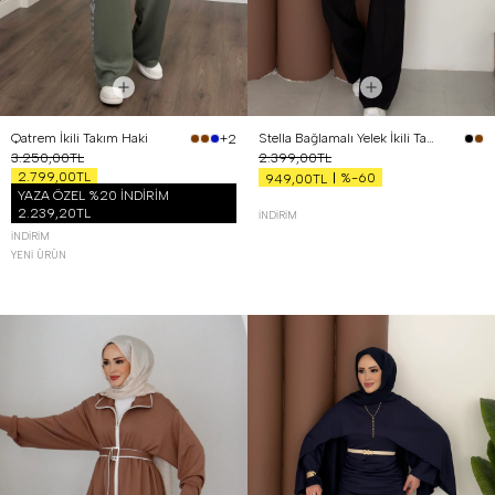
Qatrem İkili Takım Haki
Stella Bağlamalı Yelek İkili Takım Siyah
+2
3.250,00TL
2.399,00TL
2.799,00TL
%-60
949,00TL
YAZA ÖZEL %20 İNDİRİM
2.239,20TL
İNDIRIM
İNDIRIM
YENI ÜRÜN