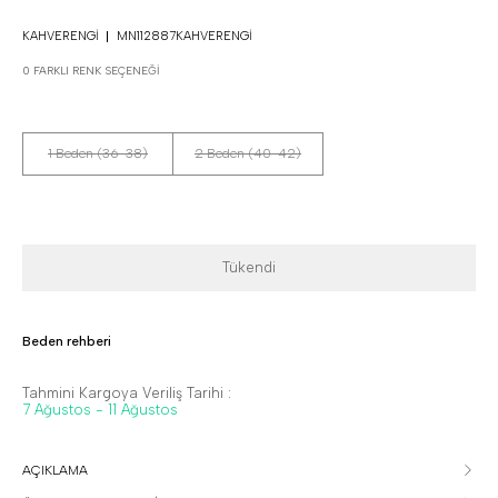
KAHVERENGI
MN112887KAHVERENGI
0 FARKLI RENK SEÇENEĞI
1 Beden (36-38)
2 Beden (40-42)
Tükendi
Beden rehberi
Tahmini Kargoya Veriliş Tarihi :
7 Ağustos - 11 Ağustos
AÇIKLAMA