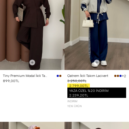
Tiny Premium Modal İkili Takım Kahverengi
Qatrem İkili Takım Lacivert
+2
899,00TL
3.250,00TL
2.799,00TL
YAZA ÖZEL %20 İNDİRİM
2.239,20TL
İNDIRIM
YENI ÜRÜN