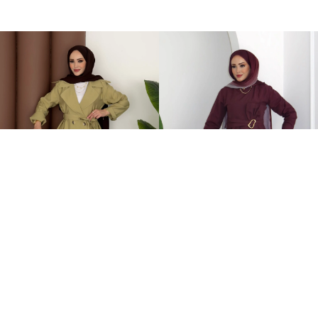
Fresh Modal Trenç İkili Takım Yağ Yeşili
Zaira Fiyonklu Poplin İkili Takım Mürdüm
749,00TL
899,00TL