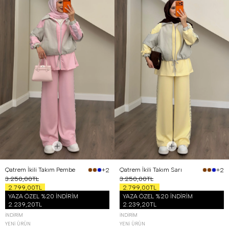
Qatrem İkili Takım Pembe
Qatrem İkili Takım Sarı
+2
+2
3.250,00TL
3.250,00TL
2.799,00TL
2.799,00TL
YAZA ÖZEL %20 İNDİRİM
YAZA ÖZEL %20 İNDİRİM
2.239,20TL
2.239,20TL
İNDIRIM
İNDIRIM
YENI ÜRÜN
YENI ÜRÜN