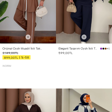
Orijinal Oysh Muadil İkili Takım Kahverengi
Elegant Tasarım Oysh İkili Takım Lacivert
+1
2.149,00TL
599,00TL
%-58
899,00TL
İNDIRIM