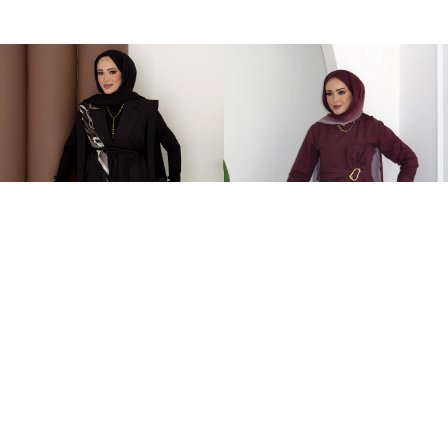
Stella Bağlamalı Yelek İkili Takım Siyah
Zaira Fiyonklu Poplin İkili Takım Mürdüm
2.399,00TL
899,00TL
%-60
949,00TL