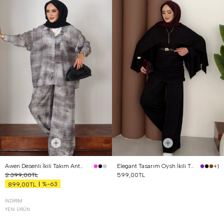
Awen Desenli İkili Takım Antrasit
Elegant Tasarım Oysh İkili Takım Siyah
+1
2.399,00TL
599,00TL
%-63
899,00TL
İNDIRIM
YENI ÜRÜN