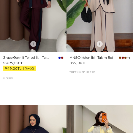
Grace Garnili Tensel İkili Takım Bordo
MNGO Keten İkili Takım Bej
+1
2.499,00TL
899,00TL
%-62
949,00TL
TÜKENMEK ÜZERE
İNDIRIM