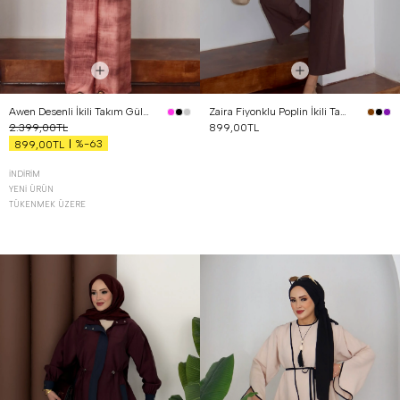
Awen Desenli İkili Takım Gül Kurusu
Zaira Fiyonklu Poplin İkili Takım Kahverengi
2.399,00TL
899,00TL
%-63
899,00TL
İNDIRIM
YENI ÜRÜN
TÜKENMEK ÜZERE