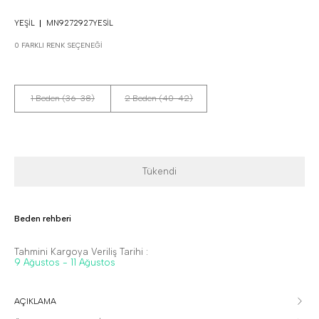
YEŞIL
MN9272927YESIL
0 FARKLI RENK SEÇENEĞI
1 Beden (36-38)
2 Beden (40-42)
Tükendi
Beden rehberi
Tahmini Kargoya Veriliş Tarihi :
9 Ağustos - 11 Ağustos
AÇIKLAMA