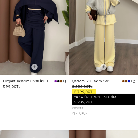
Elegant Tasarım Oysh İkili Takım Lacivert
Qatrem İkili Takım Sarı
+1
+2
599,00TL
3.250,00TL
2.799,00TL
YAZA ÖZEL %20 İNDİRİM
2.239,20TL
İNDIRIM
YENI ÜRÜN