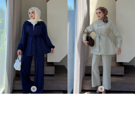
Oysh Muadil Rip Detaylı İkili Takım Lacivert
Liora Düğmeli Poplin İkili Takım Yağyeşil
+6
+2
2.149,00TL
2.349,00TL
1.799,00TL
1.899,00TL
YAZA ÖZEL %20 İNDİRİM
YAZA ÖZEL %20 İNDİRİM
1.439,20TL
1.519,20TL
İNDIRIM
İNDIRIM
YENI ÜRÜN
YENI ÜRÜN