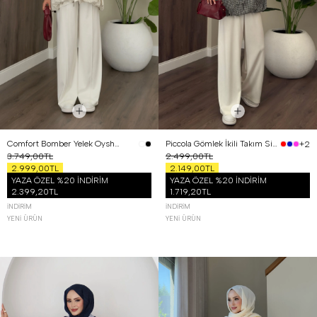
Comfort Bomber Yelek Oysh Üçlü Takım Beyaz
Piccola Gömlek İkili Takım Siyah
+2
3.749,00TL
2.499,00TL
2.999,00TL
2.149,00TL
YAZA ÖZEL %20 İNDİRİM
YAZA ÖZEL %20 İNDİRİM
2.399,20TL
1.719,20TL
İNDIRIM
İNDIRIM
YENI ÜRÜN
YENI ÜRÜN