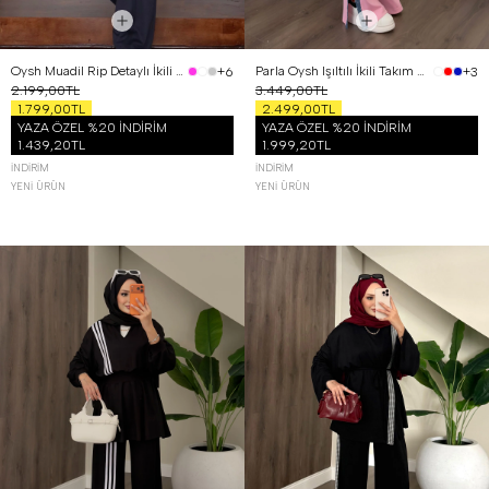
Oysh Muadil Rip Detaylı İkili Takım Antrasit
Parla Oysh Işıltılı İkili Takım Pembe
+6
+3
2.199,00TL
3.449,00TL
1.799,00TL
2.499,00TL
YAZA ÖZEL %20 İNDİRİM
YAZA ÖZEL %20 İNDİRİM
1.439,20TL
1.999,20TL
İNDIRIM
İNDIRIM
YENI ÜRÜN
YENI ÜRÜN