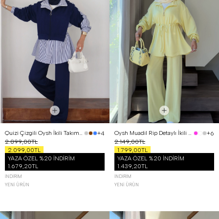
Quizi Çizgili Oysh İkili Takım Lacivert
Oysh Muadil Rip Detaylı İkili Takım Sarı
+4
+6
2.899,00TL
2.149,00TL
2.099,00TL
1.799,00TL
YAZA ÖZEL %20 İNDİRİM
YAZA ÖZEL %20 İNDİRİM
1.679,20TL
1.439,20TL
İNDIRIM
İNDIRIM
YENI ÜRÜN
YENI ÜRÜN