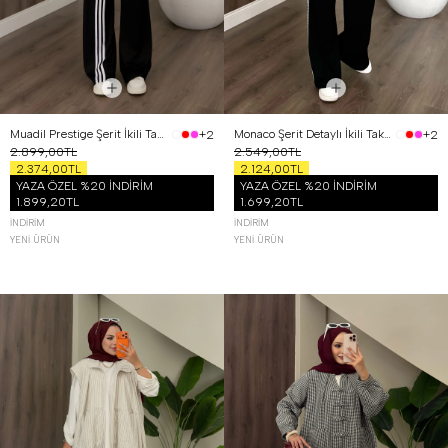
Muadil Prestige Şerit İkili Takım Siyah
Monaco Şerit Detaylı İkili Takım Siyah
+2
+2
2.899,00TL
2.549,00TL
2.374,00TL
2.124,00TL
YAZA ÖZEL %20 İNDİRİM
YAZA ÖZEL %20 İNDİRİM
1.899,20TL
1.699,20TL
İNDIRIM
İNDIRIM
YENI ÜRÜN
YENI ÜRÜN