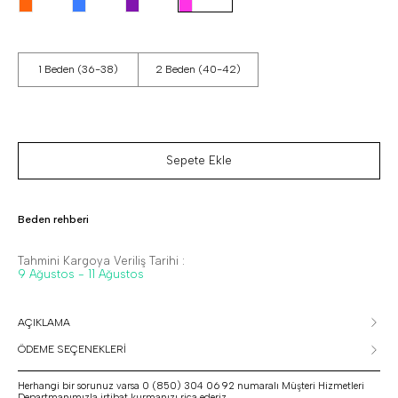
1 Beden (36-38)
2 Beden (40-42)
Sepete Ekle
Beden rehberi
Tahmini Kargoya Veriliş Tarihi :
9 Ağustos - 11 Ağustos
AÇIKLAMA
ÖDEME SEÇENEKLERİ
Herhangi bir sorunuz varsa 0 (850) 304 06 92 numaralı Müşteri Hizmetleri
Departmanımızla irtibat kurmanızı rica ederiz.