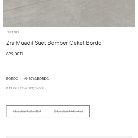
TÜKENDI
Zra Muadil Süet Bomber Ceket
Bordo
899,00TL
BORDO
MN8763BORDO
0 FARKLI RENK SEÇENEĞI
1 Beden (36-38)
2 Beden (40-42)