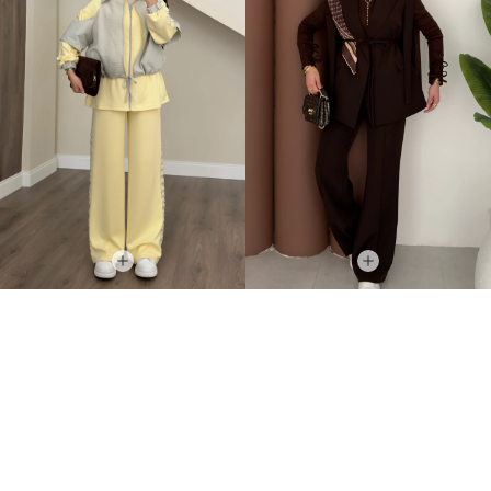
Qatrem İkili Takım Sarı
Stella Bağlamalı Yelek İkili Takım Kahverengi
+2
3.250,00TL
2.399,00TL
2.799,00TL
%-60
949,00TL
YAZA ÖZEL %20 İNDİRİM
2.239,20TL
İNDIRIM
TÜKENMEK ÜZERE
İNDIRIM
YENI ÜRÜN