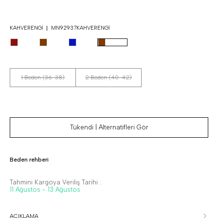
KAHVERENGI
MN92937KAHVERENGI
1 Beden (36-38)
2 Beden (40-42)
Tükendi | Alternatifleri Gör
Beden rehberi
Tahmini Kargoya Veriliş Tarihi :
11 Ağustos - 13 Ağustos
AÇIKLAMA