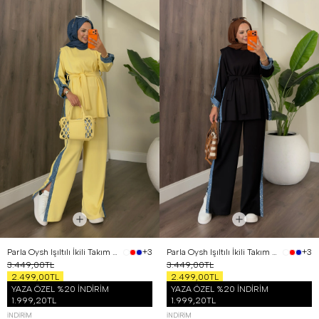
Parla Oysh Işıltılı İkili Takım Sarı
Parla Oysh Işıltılı İkili Takım Siyah
+3
+3
3.449,00TL
3.449,00TL
2.499,00TL
2.499,00TL
YAZA ÖZEL %20 İNDİRİM
YAZA ÖZEL %20 İNDİRİM
1.999,20TL
1.999,20TL
İNDIRIM
İNDIRIM