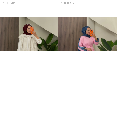
YENI ÜRÜN
YENI ÜRÜN
Comfort Bomber Yelek Oysh Üçlü Takım Beyaz
Parla Oysh Işıltılı İkili Takım Pembe
+3
3.749,00TL
3.449,00TL