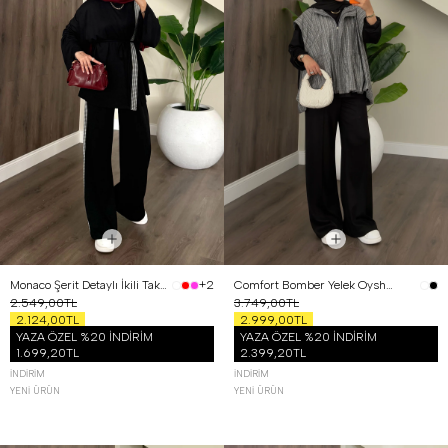
Monaco Şerit Detaylı İkili Takım Siyah
Comfort Bomber Yelek Oysh Üçlü Takım Siyah
+2
2.549,00TL
3.749,00TL
2.124,00TL
2.999,00TL
YAZA ÖZEL %20 İNDİRİM
YAZA ÖZEL %20 İNDİRİM
1.699,20TL
2.399,20TL
İNDIRIM
İNDIRIM
YENI ÜRÜN
YENI ÜRÜN