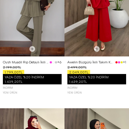
Oysh Muadil Rip Detaylı İkili Takım Haki
Awelin Büzgülü İkili Takım Kırmızı
+6
+1
2.199,00TL
2.499,00TL
1.799,00TL
2.049,00TL
YAZA ÖZEL %20 İNDİRİM
YAZA ÖZEL %20 İNDİRİM
1.439,20TL
1.639,20TL
İNDIRIM
İNDIRIM
YENI ÜRÜN
YENI ÜRÜN