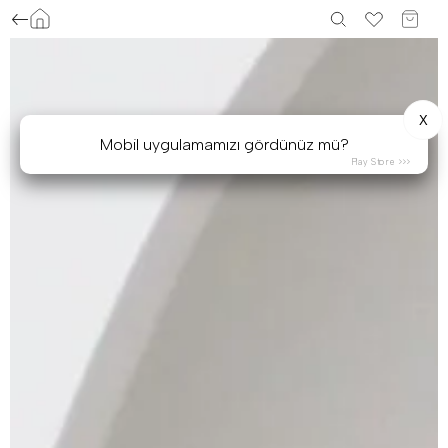
X
Mobil uygulamamızı gördünüz mü?
Play Store >>>