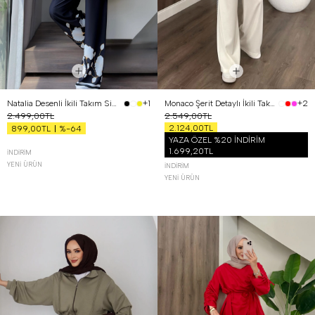
Natalia Desenli İkili Takım Siyah
Monaco Şerit Detaylı İkili Takım Beyaz
+1
+2
2.499,00TL
2.549,00TL
2.124,00TL
%-64
899,00TL
YAZA ÖZEL %20 İNDİRİM
1.699,20TL
İNDIRIM
YENI ÜRÜN
İNDIRIM
YENI ÜRÜN