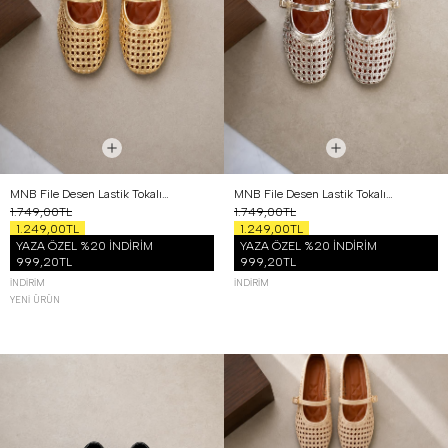
MNB File Desen Lastik Tokalı Babet Gold
MNB File Desen Lastik Tokalı Babet Gümüş
1.749,00TL
1.749,00TL
1.249,00TL
1.249,00TL
YAZA ÖZEL %20 İNDİRİM
YAZA ÖZEL %20 İNDİRİM
999,20TL
999,20TL
İNDIRIM
İNDIRIM
YENI ÜRÜN