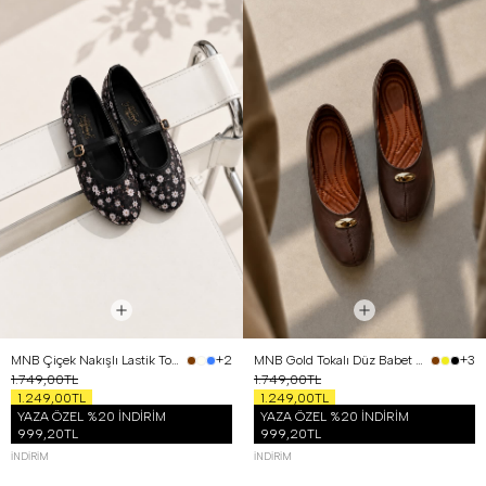
MNB Çiçek Nakışlı Lastik Tokalı Babet Siyah
MNB Gold Tokalı Düz Babet Kahverengi
+2
+3
1.749,00TL
1.749,00TL
1.249,00TL
1.249,00TL
YAZA ÖZEL %20 İNDİRİM
YAZA ÖZEL %20 İNDİRİM
999,20TL
999,20TL
İNDIRIM
İNDIRIM