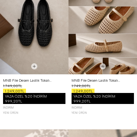
MNB File Desen Lastik Tokalı Babet Siyah
MNB File Desen Lastik Tokalı Babet Bej
1.749,00TL
1.749,00TL
1.249,00TL
1.249,00TL
YAZA ÖZEL %20 İNDİRİM
YAZA ÖZEL %20 İNDİRİM
999,20TL
999,20TL
İNDIRIM
İNDIRIM
YENI ÜRÜN
YENI ÜRÜN