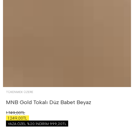
TÜKENMEK ÜZERE
MNB Gold Tokalı Düz Babet
Beyaz
1.749,00TL
1.249,00TL
YAZA ÖZEL %20 İNDİRİM
999,20TL