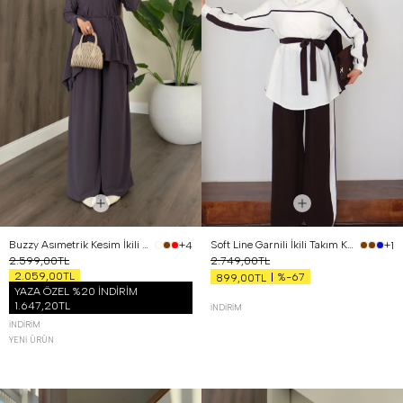
Buzzy Asımetrik Kesim İkili Takım Mor
Soft Line Garnili İkili Takım Kahverengi
+4
+1
2.599,00TL
2.749,00TL
2.059,00TL
%-67
899,00TL
YAZA ÖZEL %20 İNDİRİM
1.647,20TL
İNDIRIM
İNDIRIM
YENI ÜRÜN