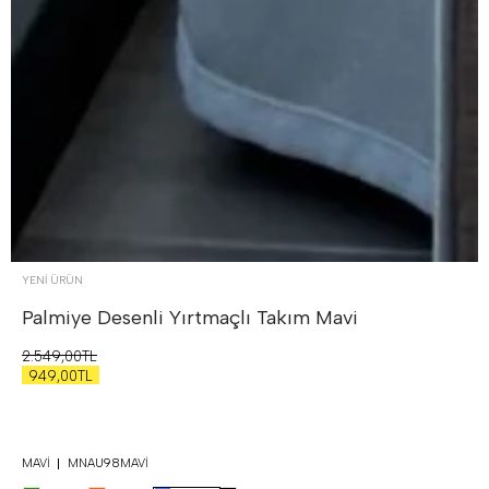
YENİ ÜRÜN
Palmiye Desenli Yırtmaçlı Takım
Mavi
2.549,00TL
949,00TL
MAVI
MNAU98MAVI