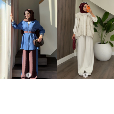
Denim Esinti Takım Koyu Mavi
Comfort Bomber Yelek Oysh Üçlü Takım Beyaz
2.499,00TL
3.749,00TL
2.049,00TL
2.999,00TL
YAZA ÖZEL %20 İNDİRİM
YAZA ÖZEL %20 İNDİRİM
1.639,20TL
2.399,20TL
İNDIRIM
İNDIRIM
YENI ÜRÜN
YENI ÜRÜN