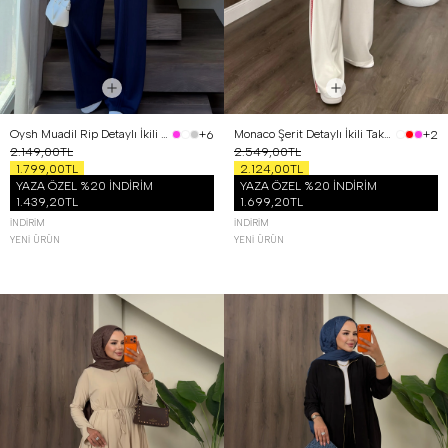
Oysh Muadil Rip Detaylı İkili Takım Lacivert
Monaco Şerit Detaylı İkili Takım Kırmızı
+6
+2
2.149,00TL
2.549,00TL
1.799,00TL
2.124,00TL
YAZA ÖZEL %20 İNDİRİM
YAZA ÖZEL %20 İNDİRİM
1.439,20TL
1.699,20TL
İNDIRIM
İNDIRIM
YENI ÜRÜN
YENI ÜRÜN