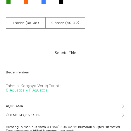
1 Beden (36-38)
2 Beden (40-42)
Sepete Ekle
Beden rehberi
Tahmini Kargoya Veriliş Tarihi :
8 Ağustos - 11 Ağustos
AÇIKLAMA
ÖDEME SEÇENEKLERİ
Herhangi bir sorunuz varsa 0 (850) 304 06 92 numaralı Müşteri Hizmetleri
Departmanımızla irtibat kurmanızı rica ederiz.