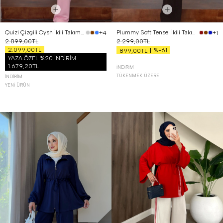
Quizi Çizgili Oysh İkili Takım Pembe
Plummy Soft Tensel İkili Takım Kahverengi
+4
+1
2.899,00TL
2.299,00TL
2.099,00TL
%-61
899,00TL
YAZA ÖZEL %20 İNDİRİM
1.679,20TL
İNDIRIM
TÜKENMEK ÜZERE
İNDIRIM
YENI ÜRÜN