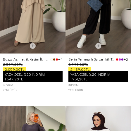
Buzzy Asımetrik Kesim İkili Takım Bej
Serin Fermuarlı Şalvar İkili Takım Siyah
+4
+2
2.599,00TL
2.999,00TL
2.059,00TL
2.439,00TL
YAZA ÖZEL %20 İNDİRİM
YAZA ÖZEL %20 İNDİRİM
1.647,20TL
1.951,20TL
İNDIRIM
İNDIRIM
YENI ÜRÜN
YENI ÜRÜN