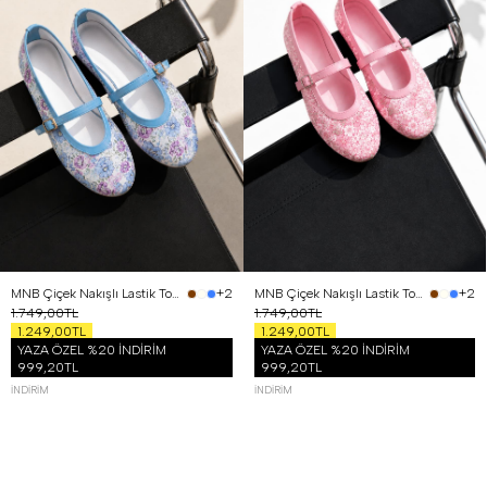
36
37
38
39
40
36
37
38
39
40
MNB Çiçek Nakışlı Lastik Tokalı Babet Mavi
MNB Çiçek Nakışlı Lastik Tokalı Babet Pembe
+2
+2
1.749,00TL
1.749,00TL
1.249,00TL
1.249,00TL
YAZA ÖZEL %20 İNDİRİM
YAZA ÖZEL %20 İNDİRİM
999,20TL
999,20TL
İNDIRIM
İNDIRIM