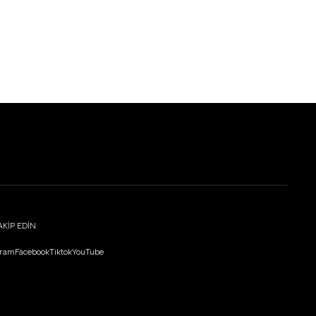
36
37
38
39
40
36
37
38
39
40
AKİP EDİN
gram
Facebook
Tiktok
YouTube