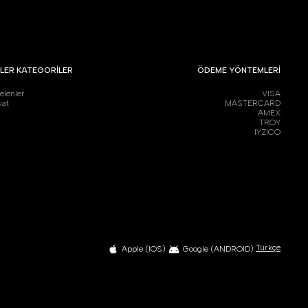
LER KATEGORİLER
ÖDEME YÖNTEMLERİ
elenler
VISA
yat
MASTERCARD
AMEX
TROY
IYZICO
Türkçe
Apple (IOS)
Google (ANDROID)