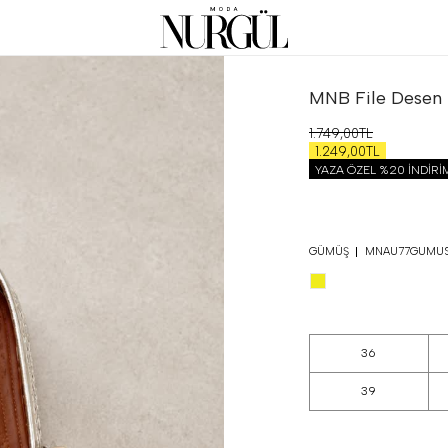
MNB File Desen 
1.749,00TL
1.249,00TL
YAZA ÖZEL %20 İNDİR
GÜMÜŞ
MNAU77GUMU
36
39