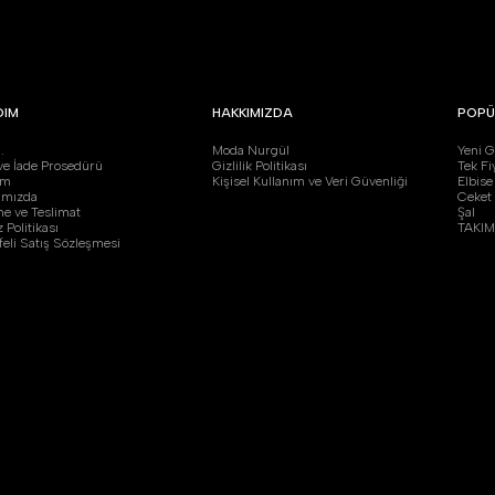
DIM
HAKKIMIZDA
POPÜ
.
Moda Nurgül
Yeni G
 ve İade Prosedürü
Gizlilik Politikası
Tek Fi
şim
Kişisel Kullanım ve Veri Güvenliği
Elbise
ımızda
Ceket
e ve Teslimat
Şal
 Politikası
TAKIM
eli Satış Sözleşmesi