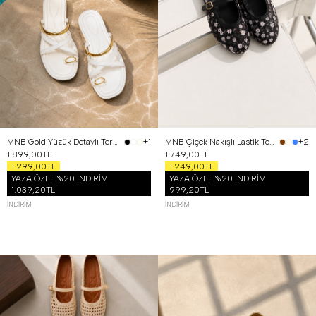
MNB Gold Yüzük Detaylı Terlik Beyaz
MNB Çiçek Nakışlı Lastik Tokalı Babet Siyah
+1
+2
1.899,00TL
1.749,00TL
1.299,00TL
1.249,00TL
YAZA ÖZEL %20 İNDİRİM
YAZA ÖZEL %20 İNDİRİM
1.039,20TL
999,20TL
İNDIRIM
İNDIRIM