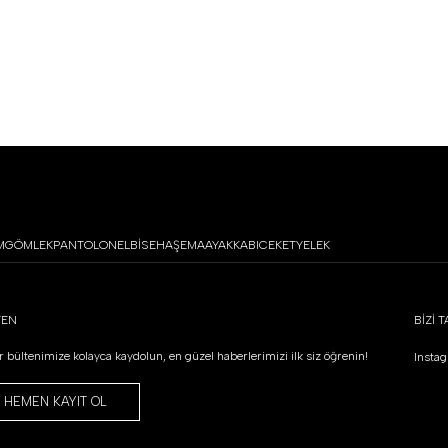
36
37
38
39
40
36
37
38
39
40
M
GÖMLEK
PANTOLON
ELBİSE
HAŞEMA
AYAKKABI
CEKET
YELEK
TEN
BİZİ T
 bültenimize kolayca kaydolun, en güzel haberlerimizi ilk siz öğrenin!
Insta
HEMEN KAYIT OL