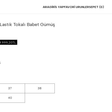
ARA
GIRIS YAP
FAVORI URUNLER
SEPET (
0
)
Lastik Tokalı Babet
Gümüş
İM
999,20TL
S
37
38
40