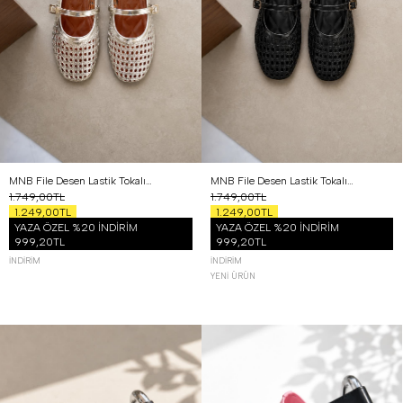
MNB File Desen Lastik Tokalı Babet Gümüş
MNB File Desen Lastik Tokalı Babet Siyah
1.749,00TL
1.749,00TL
1.249,00TL
1.249,00TL
YAZA ÖZEL %20 İNDİRİM
YAZA ÖZEL %20 İNDİRİM
999,20TL
999,20TL
İNDIRIM
İNDIRIM
YENI ÜRÜN