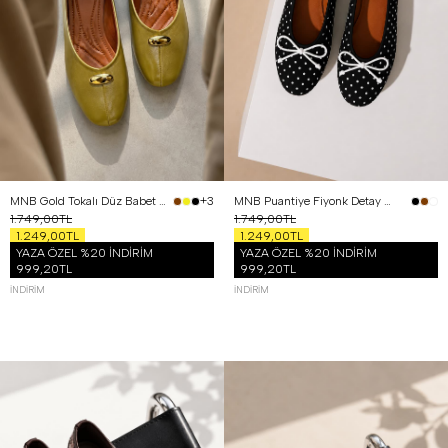
MNB Gold Tokalı Düz Babet Yağ Yeşili
MNB Puantiye Fiyonk Detay Saten Babet Siyah
+3
1.749,00TL
1.749,00TL
1.249,00TL
1.249,00TL
YAZA ÖZEL %20 İNDİRİM
YAZA ÖZEL %20 İNDİRİM
999,20TL
999,20TL
İNDIRIM
İNDIRIM