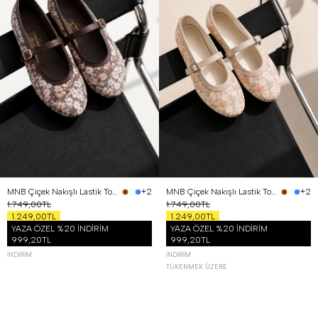
36
37
38
39
40
36
37
38
39
40
MNB Çiçek Nakışlı Lastik Tokalı Babet Kahverengi
MNB Çiçek Nakışlı Lastik Tokalı Babet Bej
+2
+2
1.749,00TL
1.749,00TL
1.249,00TL
1.249,00TL
YAZA ÖZEL %20 İNDİRİM
YAZA ÖZEL %20 İNDİRİM
999,20TL
999,20TL
İNDIRIM
İNDIRIM
TÜKENMEK ÜZERE