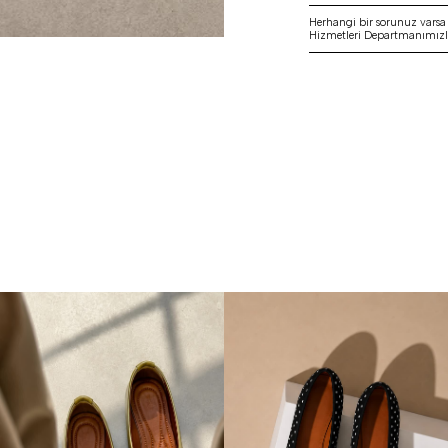
Herhangi bir sorunuz vars
Hizmetleri Departmanımızla 