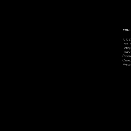
YAR
S.S.S
İptal
İleti
Hakk
Ödem
Çerez
Mesaf