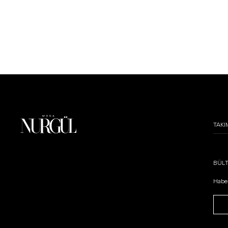
36
37
38
39
40
36
37
38
39
40
TAKI
BÜL
Haber