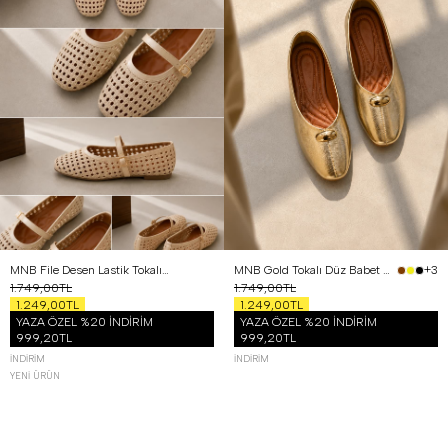
36
37
38
39
40
36
37
38
39
40
MNB File Desen Lastik Tokalı Babet Bej
MNB Gold Tokalı Düz Babet Altın
+3
1.749,00TL
1.749,00TL
1.249,00TL
1.249,00TL
YAZA ÖZEL %20 İNDİRİM
YAZA ÖZEL %20 İNDİRİM
999,20TL
999,20TL
İNDIRIM
İNDIRIM
YENI ÜRÜN