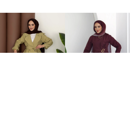
Fresh Modal Trenç İkili Takım Yağ Yeşili
Zaira Fiyonklu Poplin İkili Takım Mürdüm
749,00TL
899,00TL