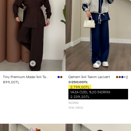
Tiny Premium Modal İkili Takım Kahverengi
Qatrem İkili Takım Lacivert
+2
899,00TL
3.250,00TL
2.799,00TL
YAZA ÖZEL %20 İNDİRİM
2.239,20TL
İNDIRIM
YENI ÜRÜN