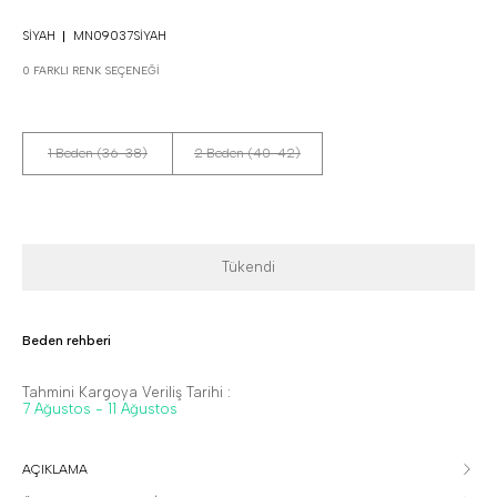
SIYAH
MN09037SIYAH
0 FARKLI RENK SEÇENEĞI
1 Beden (36-38)
2 Beden (40-42)
Tükendi
Beden rehberi
Tahmini Kargoya Veriliş Tarihi :
7 Ağustos - 11 Ağustos
AÇIKLAMA