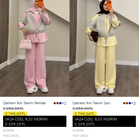
Qatrem İkili Takım Pembe
Qatrem İkili Takım Sarı
+2
+2
3.250,00TL
3.250,00TL
2.799,00TL
2.799,00TL
YAZA ÖZEL %20 İNDİRİM
YAZA ÖZEL %20 İNDİRİM
2.239,20TL
2.239,20TL
İNDIRIM
İNDIRIM
YENI ÜRÜN
YENI ÜRÜN