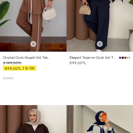
Orijinal Oysh Muadil İkili Takım Kahverengi
Elegant Tasarım Oysh İkili Takım Lacivert
+1
2.149,00TL
599,00TL
%-58
899,00TL
İNDIRIM