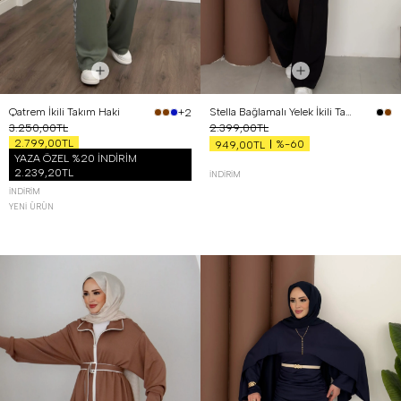
Qatrem İkili Takım Haki
Stella Bağlamalı Yelek İkili Takım Siyah
+2
3.250,00TL
2.399,00TL
2.799,00TL
%-60
949,00TL
YAZA ÖZEL %20 İNDİRİM
2.239,20TL
İNDIRIM
İNDIRIM
YENI ÜRÜN